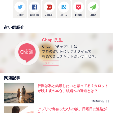
Twitter
Facebook
Google+
はてぶ
Pocket
Feedly
占い師紹介
Chapli先生
Chapli［チャプリ］は、
プロの占い師にリアルタイムで
相談できるチャット占いサービス。
タロット
関連記事
彼氏は私と結婚したいと思ってる？タロット
が映す彼の本心、結婚への近道とは？
2020年5月3日
アプリで出会った2人の彼。日曜日に連絡が