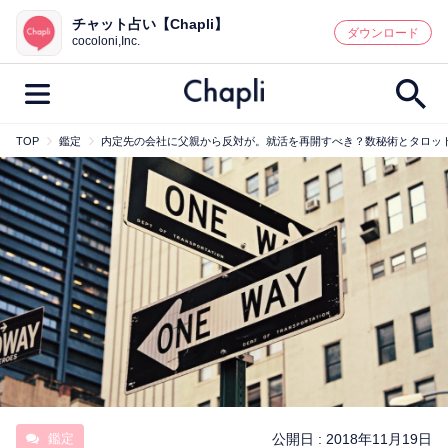
チャット占い【Chapli】
鑑定記事・占い師検索
ダウンロード
cocoloni,Inc.
TOP
鑑定
内定先の会社に父親から反対が。就活を再開すべき？数秘術とタロッ
最新記事一覧
人気記事一覧
カテゴリー別
鑑定
占い師
キャンペーン
キーワード別
彼の気持ち
恋の行方
時期
今週の運勢
彼氏
片思い
結婚
鑑定
公開日 :
2018年11月19日