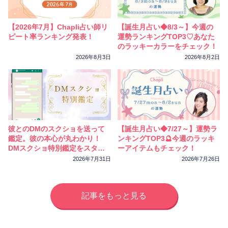
【2026年7月】Chapli占い師リ
【誕生月占い◆8/3～】今週の
ピート率ランキング発表！
運勢ランキングTOP3♡あなた
のラッキーカラーをチェック！
2026年8月3日
2026年8月2日
彼とのDMのスクショを送って
【誕生月占い◆7/27～】運勢ラ
鑑定。彼の本心が丸わかり！
ンキングTOP3🔮今週のラッキ
DMスクショ特別鑑定をスター
ーアイテムもチェック！
トしました
2026年7月31日
2026年7月26日
記事をもっと見る