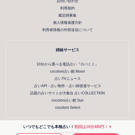
お問い合わせ
利用規約
鑑定師募集
個人情報保護方針
利用者情報の外部送信について
姉妹サービス
10分から選べる電話占い『ロバミミ』
cocoloni占い館 Moon
占いTVニュース
占いAPI・占い制作・占い師派遣サ―ビス
話題の占いサイトが大集合 占いCOLLECTION
cocoloni占い館 Sun
cocoloni Select
いつでもどこでも本格占い！
初回は10分480円！▼
© cocoloni,Inc.