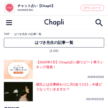
チャット占い【Chapli】
鑑定記事・占い師検索
ダウンロード
cocoloni,Inc.
TOP
はづき先生 の記事一覧
最新記事一覧
はづき先生の記事一覧
(1-2/2)
人気記事一覧
【2025年7月】Chapli占い師リピート率ラン
カテゴリー別
キング発表！
鑑定
占い師
キャンペーン
2025年8月8日
キーワード別
彼氏とは仕事終わりに月2会うだけ…今後ど
うなっていきますか？
彼の気持ち
恋の行方
時期
今週の運勢
彼氏
片思い
結婚
2021年8月22日