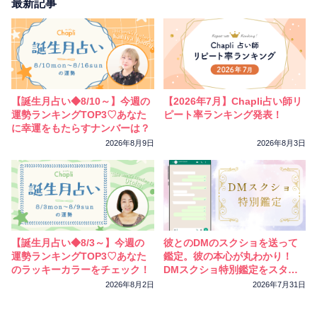
相性
復縁
連絡
最新記事
【誕生月占い◆8/10～】今週の
【2026年7月】Chapli占い師リ
運勢ランキングTOP3♡あなた
ピート率ランキング発表！
に幸運をもたらすナンバーは？
2026年8月9日
2026年8月3日
【誕生月占い◆8/3～】今週の
彼とのDMのスクショを送って
運勢ランキングTOP3♡あなた
鑑定。彼の本心が丸わかり！
のラッキーカラーをチェック！
DMスクショ特別鑑定をスター
トしました
2026年8月2日
2026年7月31日