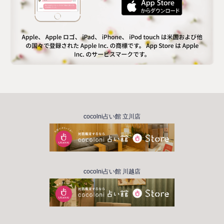
cocolni占い館 立川店
cocolni占い館 川越店