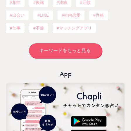
相性
復縁
連絡
元彼
出会い
LINE
社内恋愛
性格
仕事
不倫
マッチングアプリ
キーワードをもっと見る
App