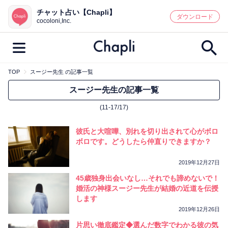
チャット占い【Chapli】
鑑定記事・占い師検索
ダウンロード
cocoloni,Inc.
TOP
スージー先生 の記事一覧
最新記事一覧
スージー先生の記事一覧
(11-17/17)
人気記事一覧
彼氏と大喧嘩、別れを切り出されて心がボロ
カテゴリー別
ボロです。どうしたら仲直りできますか？
鑑定
占い師
キャンペーン
2019年12月27日
キーワード別
45歳独身出会いなし…それでも諦めないで！
婚活の神様スージー先生が結婚の近道を伝授
彼の気持ち
恋の行方
時期
します
今週の運勢
彼氏
片思い
結婚
2019年12月26日
片思い徹底鑑定◆選んだ数字でわかる彼の気