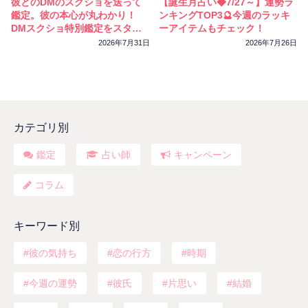
彼とのDMのスクショを送って
【誕生月占い◆7/27～】運勢ラ
鑑定。彼の本心が丸わかり！
ンキングTOP3🔮今週のラッキ
DMスクショ特別鑑定をスター
ーアイテムもチェック！
トしました
2026年7月31日
2026年7月26日
カテゴリ別
鑑定
占い師
キャンペーン
コラム
キーワード別
彼の気持ち
恋の行方
時期
今週の運勢
彼氏
片思い
結婚