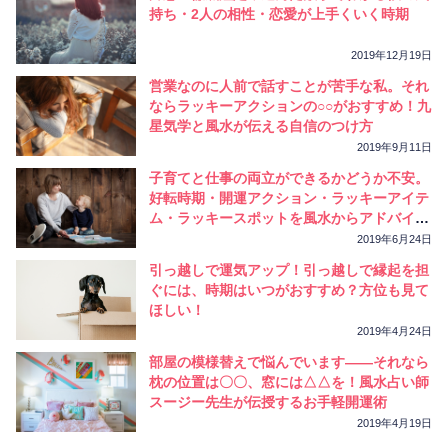
相性
復縁
連絡
持ち・2人の相性・恋愛が上手くいく時期
2019年12月19日
営業なのに人前で話すことが苦手な私。それ
ならラッキーアクションの○○がおすすめ！九
星気学と風水が伝える自信のつけ方
2019年9月11日
子育てと仕事の両立ができるかどうか不安。
好転時期・開運アクション・ラッキーアイテ
ム・ラッキースポットを風水からアドバイ
ス！
2019年6月24日
引っ越しで運気アップ！引っ越しで縁起を担
ぐには、時期はいつがおすすめ？方位も見て
ほしい！
2019年4月24日
部屋の模様替えで悩んでいます――それなら
枕の位置は〇〇、窓には△△を！風水占い師
スージー先生が伝授するお手軽開運術
2019年4月19日