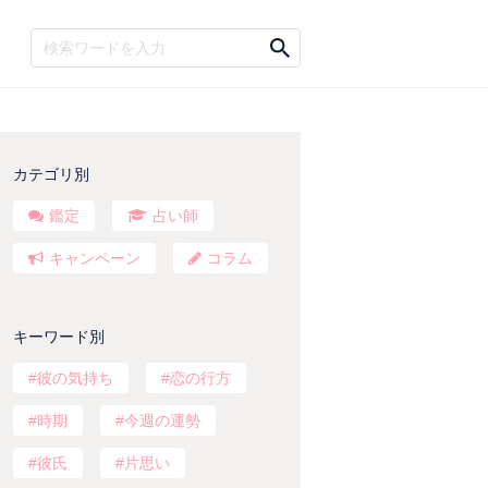
カテゴリ別
鑑定
占い師
キャンペーン
コラム
キーワード別
彼の気持ち
恋の行方
時期
今週の運勢
彼氏
片思い