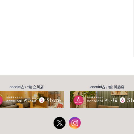
cocolni占い館 立川店
cocolni占い館 川越店