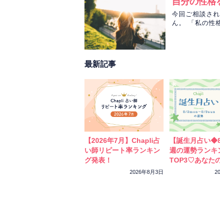
自分の性格
今回ご相談され
ん。 「私の性
先生がHさんの
最新記事
【2026年7月】Chapli占
【誕生月占い◆8
い師リピート率ランキン
週の運勢ランキ
グ発表！
TOP3♡あなた
ーカラーをチェ
2026年8月3日
2