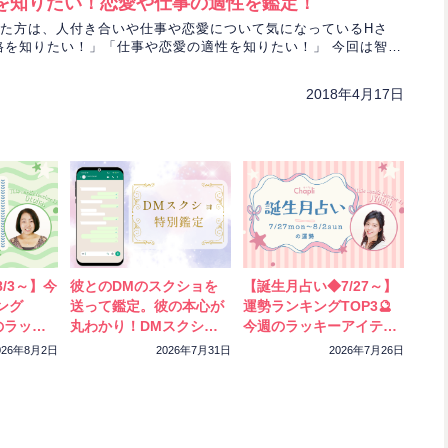
を知りたい！恋愛や仕事の適性を鑑定！
た方は、人付き合いや仕事や恋愛について気になっているHさ
格を知りたい！」「仕事や恋愛の適性を知りたい！」 今回は智聖
仕事や恋愛上の性格や適性を鑑定します！
2018年4月17日
/3～】今
彼とのDMのスクショを
【誕生月占い◆7/27～】
ング
送って鑑定。彼の本心が
運勢ランキングTOP3🔮
のラッキ
丸わかり！DMスクショ
今週のラッキーアイテム
ック！
特別鑑定をスタートしま
もチェック！
026年8月2日
2026年7月31日
2026年7月26日
した