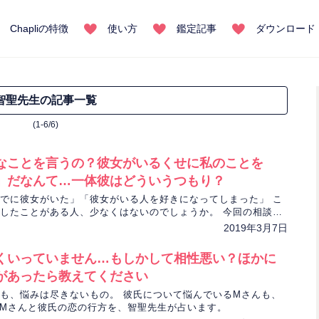
Chapliの特徴
使い方
鑑定記事
ダウンロード
智聖先生の記事一覧
(1-6/6)
なことを言うの？彼女がいるくせに私のことを
」だなんて…一体彼はどういうつもり？
でに彼女がいた」「彼女がいる人を好きになってしまった」 こ
したことがある人、少なくはないのでしょうか。 今回の相談者
1人。 チャット占い「Chapli」の智聖先生がLさんと彼の相
2019年3月7日
占います。
くいっていません…もしかして相性悪い？ほかに
があったら教えてください
も、悩みは尽きないもの。 彼氏について悩んでいるMさんも、
 Mさんと彼氏の恋の行方を、智聖先生が占います。