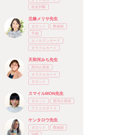
姓名判断
北條メリサ先生
タロット
数秘術
手相
ルノルマンカード
オラクルカード
天和河みち先生
西洋占星術
オラクルカード
タロット
スマイルMON先生
タロット
西洋占星術
アストロダイス
ケンタロウ先生
タロット
数秘術
宿曜