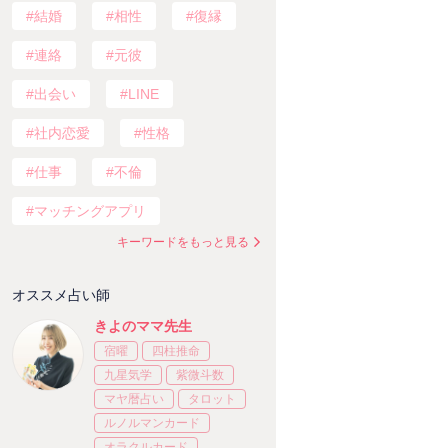
結婚
相性
復縁
連絡
元彼
出会い
LINE
社内恋愛
性格
仕事
不倫
マッチングアプリ
キーワードをもっと見る
オススメ占い師
きよのママ先生
宿曜
四柱推命
九星気学
紫微斗数
マヤ暦占い
タロット
ルノルマンカード
オラクルカード