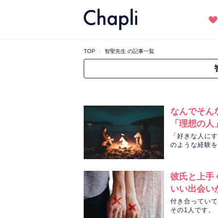
TOP
智聖先生 の記事一覧
なんでそん
「理想の人
「好きな人にす
のような経験を
Lさんもその中の
性、恋の行方を
彼氏と上手
いい出会い
付き合っていて
その1人です。