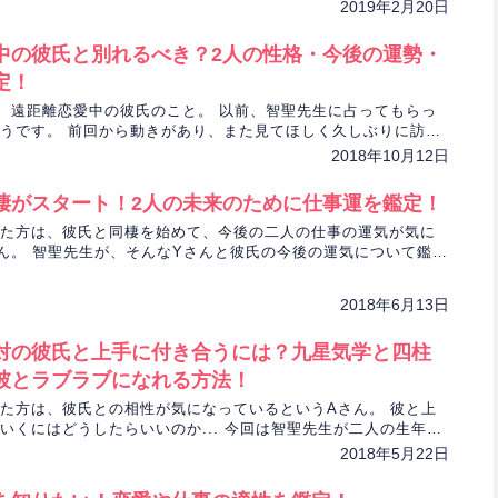
2019年2月20日
中の彼氏と別れるべき？2人の性格・今後の運勢・
定！
、遠距離恋愛中の彼氏のこと。 以前、智聖先生に占ってもらっ
うです。 前回から動きがあり、また見てほしく久しぶりに訪れ
2018年10月12日
棲がスタート！2人の未来のために仕事運を鑑定！
た方は、彼氏と同棲を始めて、今後の二人の仕事の運気が気に
ん。 智聖先生が、そんなYさんと彼氏の今後の運気について鑑定
2018年6月13日
対の彼氏と上手に付き合うには？九星気学と四柱
彼とラブラブになれる方法！
た方は、彼氏との相性が気になっているというAさん。 彼と上
いくにはどうしたらいいのか... 今回は智聖先生が二人の生年月
っていくために鑑定します！
2018年5月22日