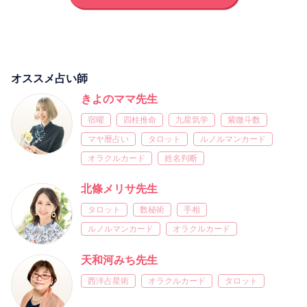
オススメ占い師
きよのママ先生
宿曜
四柱推命
九星気学
紫微斗数
マヤ暦占い
タロット
ルノルマンカード
オラクルカード
姓名判断
北條メリサ先生
タロット
数秘術
手相
ルノルマンカード
オラクルカード
天和河みち先生
西洋占星術
オラクルカード
タロット