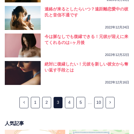
連絡が来るとしたらいつ？遠距離恋愛中の彼
氏と音信不通です
2022年12月24日
今は脈なしでも復縁できる！元彼が迎えに来
てくれるのは○ヶ月後
2022年12月22日
絶対に復縁したい！元彼を新しい彼女から奪
い返す手段とは
2022年12月16日
1
2
3
4
5
…
10
人気記事