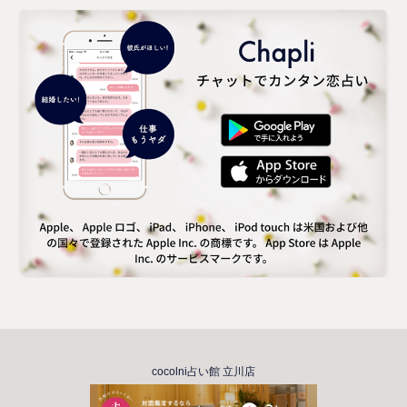
cocolni占い館 立川店