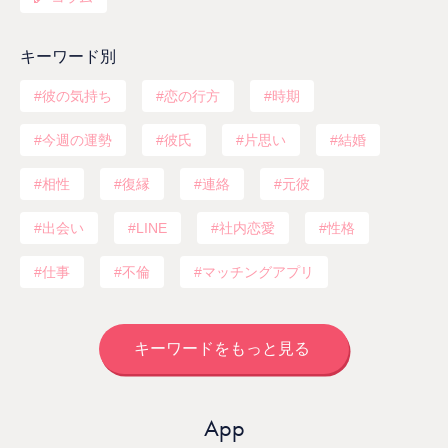
キーワード別
彼の気持ち
恋の行方
時期
今週の運勢
彼氏
片思い
結婚
相性
復縁
連絡
元彼
出会い
LINE
社内恋愛
性格
仕事
不倫
マッチングアプリ
キーワードをもっと見る
App