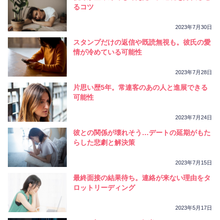
相性
復縁
連絡
るコツ
2023年7月30日
スタンプだけの返信や既読無視も。彼氏の愛
情が冷めている可能性
2023年7月28日
片思い歴5年。常連客のあの人と進展できる
可能性
2023年7月24日
彼との関係が壊れそう…デートの延期がもた
らした悲劇と解決策
2023年7月15日
最終面接の結果待ち。連絡が来ない理由をタ
ロットリーディング
2023年5月17日