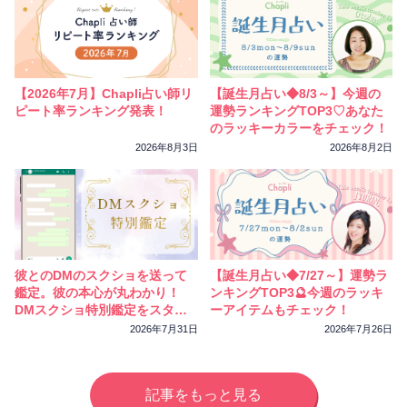
【2026年7月】Chapli占い師リ
【誕生月占い◆8/3～】今週の
ピート率ランキング発表！
運勢ランキングTOP3♡あなた
のラッキーカラーをチェック！
2026年8月3日
2026年8月2日
彼とのDMのスクショを送って
【誕生月占い◆7/27～】運勢ラ
鑑定。彼の本心が丸わかり！
ンキングTOP3🔮今週のラッキ
DMスクショ特別鑑定をスター
ーアイテムもチェック！
トしました
2026年7月31日
2026年7月26日
記事をもっと見る