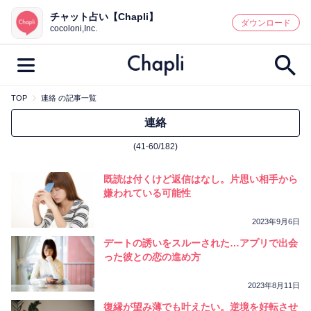
チャット占い【Chapli】
鑑定記事・占い師検索
ダウンロード
cocoloni,Inc.
TOP
連絡 の記事一覧
最新記事一覧
連絡
(41-60/182)
人気記事一覧
既読は付くけど返信はなし。片思い相手から
カテゴリー別
嫌われている可能性
鑑定
占い師
キャンペーン
2023年9月6日
キーワード別
デートの誘いをスルーされた…アプリで出会
った彼との恋の進め方
彼の気持ち
恋の行方
時期
今週の運勢
彼氏
片思い
結婚
2023年8月11日
復縁が望み薄でも叶えたい。逆境を好転させ