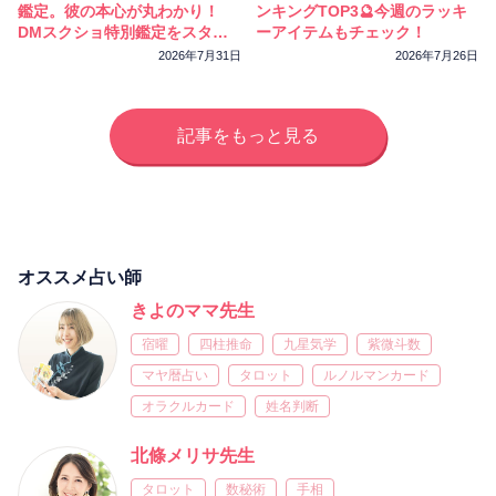
鑑定。彼の本心が丸わかり！
ンキングTOP3🔮今週のラッキ
DMスクショ特別鑑定をスター
ーアイテムもチェック！
トしました
2026年7月31日
2026年7月26日
記事をもっと見る
オススメ占い師
きよのママ先生
宿曜
四柱推命
九星気学
紫微斗数
マヤ暦占い
タロット
ルノルマンカード
オラクルカード
姓名判断
北條メリサ先生
タロット
数秘術
手相