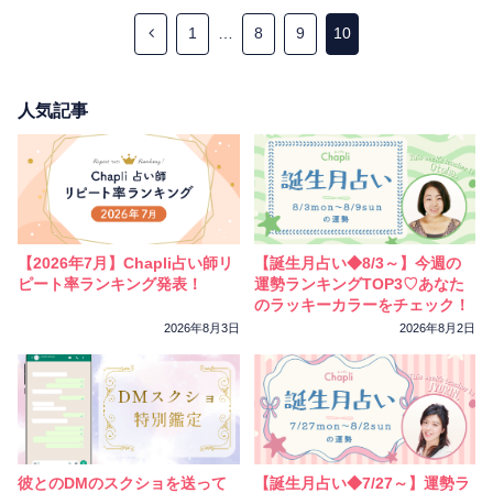
相性
復縁
連絡
1
…
8
9
10
人気記事
【2026年7月】Chapli占い師リ
【誕生月占い◆8/3～】今週の
ピート率ランキング発表！
運勢ランキングTOP3♡あなた
のラッキーカラーをチェック！
2026年8月3日
2026年8月2日
彼とのDMのスクショを送って
【誕生月占い◆7/27～】運勢ラ