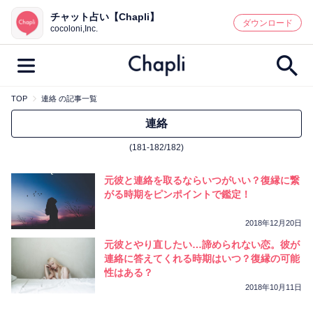
チャット占い【Chapli】
鑑定記事・占い師検索
ダウンロード
cocoloni,Inc.
TOP
連絡 の記事一覧
最新記事一覧
連絡
(181-182/182)
人気記事一覧
元彼と連絡を取るならいつがいい？復縁に繋
カテゴリー別
がる時期をピンポイントで鑑定！
鑑定
占い師
キャンペーン
2018年12月20日
キーワード別
元彼とやり直したい…諦められない恋。彼が
連絡に答えてくれる時期はいつ？復縁の可能
彼の気持ち
恋の行方
時期
性はある？
今週の運勢
彼氏
片思い
結婚
2018年10月11日