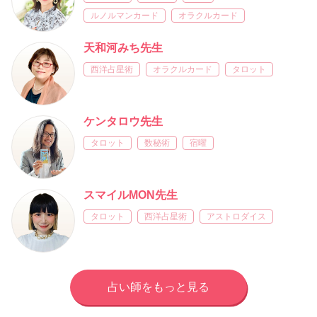
ルノルマンカード
オラクルカード
天和河みち先生
西洋占星術
オラクルカード
タロット
ケンタロウ先生
タロット
数秘術
宿曜
スマイルMON先生
タロット
西洋占星術
アストロダイス
占い師をもっと見る