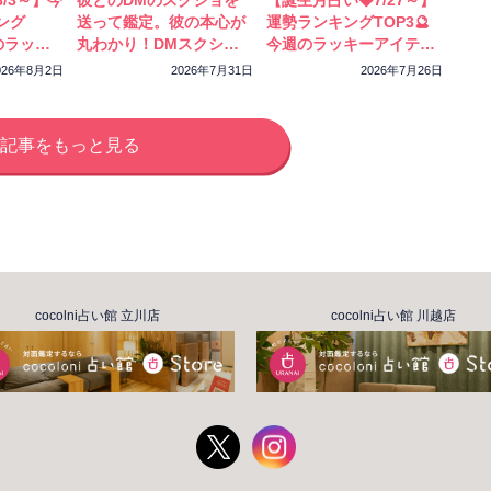
/3～】今
彼とのDMのスクショを
【誕生月占い◆7/27～】
ング
送って鑑定。彼の本心が
運勢ランキングTOP3🔮
のラッキ
丸わかり！DMスクショ
今週のラッキーアイテム
ック！
特別鑑定をスタートしま
もチェック！
026年8月2日
2026年7月31日
2026年7月26日
した
記事をもっと見る
cocolni占い館 立川店
cocolni占い館 川越店