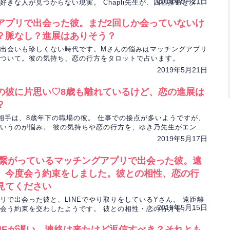
2019年5月21日
好きな人が見つからない現実。 Chapli先生が、四柱推命とタロ
恋愛運、彼の気持ちを見ていきます。
アプリで出会った彼。まだ2回しか会っていないけ
？脈なし？進展はありそう？
出会いも珍しくない時代です。Mさんの悩みはマッチングアプリ
ついて。彼の気持ち、恋の行方をタロットで占います。
2019年5月21日
の彼に片思い♡8歳も離れているけど、恋の進展は
？
相手は、8歳年下の職場の彼。 仕事での接点が多いようですが、
いうのが悩み。 彼の気持ちや恋の行方を、ゆき乃先生がエンジ
ドと数秘術で、占っていきます。
2019年5月17日
けで繋がっているマッチングアプリで出会った彼。遠
、今度会う約束をしました。彼との相性、恋の行
見てください
リで出会った彼と、LINEでやり取りをしているYさん。 遠距離
2019年5月15日
会う約束を交わしたようです。 彼との相性・恋の行方を、
生が四柱推命とタロットで占っていきます。
INEが遅い…連絡は来たけど返信すべき？それとも