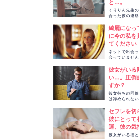
と…。
くりりん先生の
合った彼の連絡
をタロットカー
綺麗になっ
に今の私を
てください
ネットで出会っ
会っていません
気持ちに変化が
彼女がいる
い…。圧倒
すか？
彼女持ちの同僚
は諦められない
朱里先生が、恋
セフレを切
彼にとって
運、彼の気
彼女がいる彼と