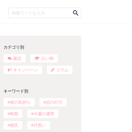
カテゴリ別
鑑定
占い師
キャンペーン
コラム
キーワード別
彼の気持ち
恋の行方
時期
今週の運勢
彼氏
片思い