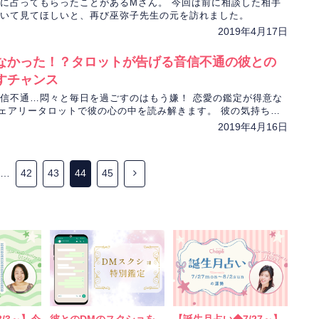
に占ってもらったことがあるMさん。 今回は前に相談した相手
いて見てほしいと、再び巫弥子先生の元を訪れました。
2019年4月17日
なかった！？タロットが告げる音信不通の彼との
すチャンス
信不通…悶々と毎日を過ごすのはもう嫌！ 恋愛の鑑定が得意な
生がフェアリータロットで彼の心の中を読み解きます。 彼の気持ち、
の彼の反応とは？
2019年4月16日
…
42
43
44
45