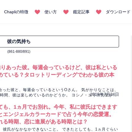
Chapliの特徴
使い方
鑑定記事
ダウンロード
彼の気持ち
(861-880/891)
知りあった彼。毎週会っているけど、彼は私といる
めている？タロットリーディングでわかる彼の本
合った彼と、毎週会っているというOさん。 気がかりなことは、
2019年7月24日
時間、彼は楽しめているのかどうか。 ヨシノ・エリカ先生がタ
、彼の気持ちを読み解きます。
ても、1ヵ月でお別れ。今年、私に彼氏はできます
とエンジェルカラーカードで占う今年の恋愛運。
れる時期、恋に進展がある時期とは？
、彼氏がなかなかできないこと。 できたとしても、1ヵ月ぐらい