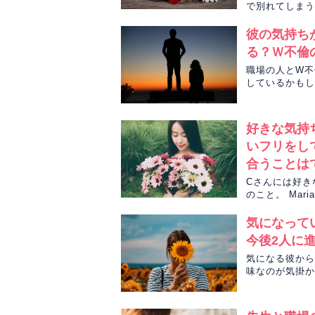
で別れてしまう
ンジェルカラー
彼の気持ち
る？Ｗ不倫
職場の人とW不
しているかもし
を、Chapl
好きな気持
いフリをし
合うことは
Cさんには好き
のこと。 Mar
占います。
気になって
今後2人に
気になる彼から
味なのが気掛か
の今後を占いま