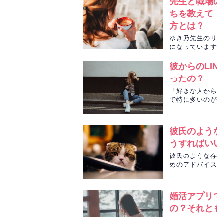
先生と職場
ちを教えて
方とは？
ゆき乃先生のリ
になっています
占っていきます
彼からのL
ったの？
「好きな人から
で特に多いのが
かみのり先生が
彼氏のよう
うすればい
彼氏のような存
めのアドバイスを
ロットで、解決
婚活アプリ
の？それと