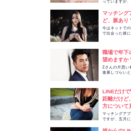
っていますが、
ットでKさんの
マッチング
ど、脈あり
今はネットでの
で出会った彼に
職場で年下
望めますか
Zさんの片思い
進展しづらいと
ェルカラーカー
LINEだ
距離だけど
方について
マッチングアプ
ですが、五月に
Chapli先
彼からのL