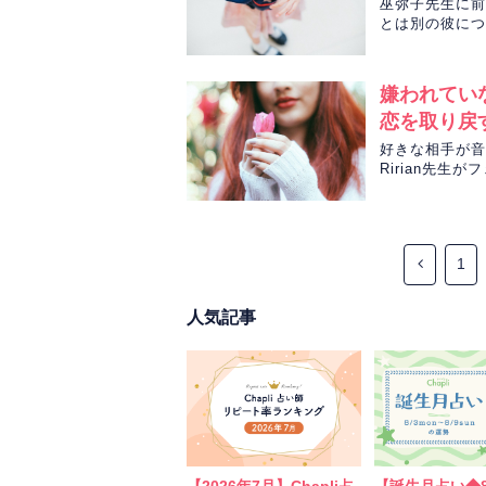
巫弥子先生に前
とは別の彼につ
嫌われてい
恋を取り戻
好きな相手が音
Ririan先
連絡をしたとき
1
人気記事