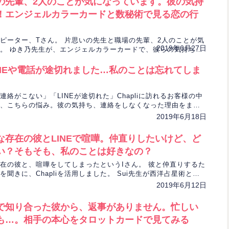
の先輩、2人のことが気になっています。彼の気持
！エンジェルカラーカードと数秘術で見る恋の行
ピーター、Tさん。 片思いの先生と職場の先輩、2人のことが気
2019年6月27日
。 ゆき乃先生が、エンジェルカラーカードで、彼らの気持ちを
。
INEや電話が途切れました…私のことは忘れてしま
連絡がこない」「LINEが途切れた」Chapliに訪れるお客様の中
、こちらの悩み。彼の気持ち、連絡をしなくなった理由をまど
タロットで探っていきます。
2019年6月18日
な存在の彼とLINEで喧嘩。仲直りしたいけど、ど
い？そもそも、私のことは好きなの？
在の彼と、喧嘩をしてしまったというIさん。 彼と仲直りするた
聞きに、Chapliを活用しました。 Sui先生が西洋占星術とタ
策を見つけていきます。
2019年6月12日
で知り合った彼から、返事がありません。忙しい
も…。相手の本心をタロットカードで見てみる