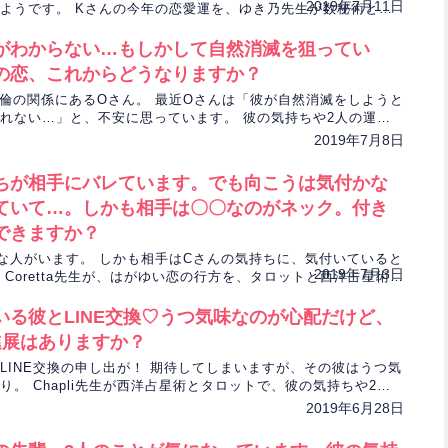
2019年7月11日
ようです。 Kさんの今年の恋愛運を、ゆき乃先生が数秘術とエ
カード見ていきます。
がわからない…もしかして自然消滅を狙ってい
の恋、これからどうなりますか？
倫の関係にあるOさん。 最近Oさんは「彼が自然消滅をしようと
れない…」と、不安に思っています。 彼の気持ちや2人の運気
i先生がタロットカードと四柱推命で占います。
2019年7月8日
ちが相手にバレています。でも向こうは気付かな
ていて…。しかも相手は〇〇なのがネック。付き
できますか？
な人がいます。 しかも相手はCさんの気持ちに、気付いていると
2019年7月3日
ia Coretta先生が、はがゆい恋の行方を、タロットと西洋占星術で
いる彼とLINE交換♡うつ気味なのが心配だけど、
進展はありますか？
LINE交換の申し出が！ 期待してしまいますが、その彼はうつ気
り。 Chapli先生が西洋占星術とタロットで、彼の気持ちや2人
す。
2019年6月28日