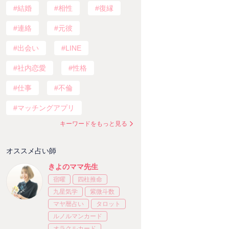
結婚
相性
復縁
連絡
元彼
出会い
LINE
社内恋愛
性格
仕事
不倫
マッチングアプリ
キーワードをもっと見る
オススメ占い師
きよのママ先生
宿曜
四柱推命
九星気学
紫微斗数
マヤ暦占い
タロット
ルノルマンカード
オラクルカード