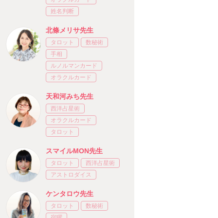
姓名判断
北條メリサ先生
タロット
数秘術
手相
ルノルマンカード
オラクルカード
天和河みち先生
西洋占星術
オラクルカード
タロット
スマイルMON先生
タロット
西洋占星術
アストロダイス
ケンタロウ先生
タロット
数秘術
宿曜