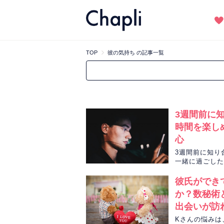
TOP
彼の気持ち の記事一覧
3週間前に
時間を楽し
心
3週間前に知り
一緒に過ごした
ロットカードで
彼氏ができ
か？数秘術
出会いが訪
Kさんの悩みは