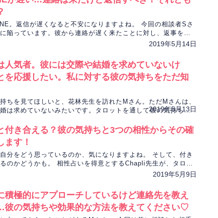
？
INE。返信が遅くなると不安になりますよね。 今回の相談者Sさ
に陥っています。彼から連絡が遅く来たことに対し、返事をせ
か、または続けるかを占います。
2019年5月14日
は人気者。彼には交際や結婚を求めていないけ
とを応援したい。私に対する彼の気持ちをただ知
。
持ちを見てほしいと、花林先生を訪れたMさん。ただMさんは、
2019年5月13日
婚は求めていないみたいです。タロットを通して彼の気持ちを
と付き合える？彼の気持ちと3つの相性からその確
します！
自分をどう思っているのか、気になりますよね。 そして、付き
るのかどうかも。 相性占いを得意とするChapli先生が、タロッ
らその答えを出します。
2019年5月9日
に積極的にアプローチしているけど連絡先を教え
…彼の気持ちや効果的な方法を教えてください♡