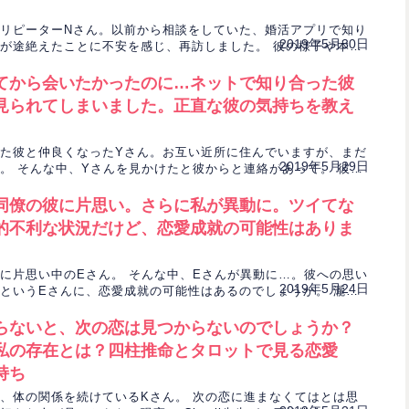
リピーターNさん。以前から相談をしていた、婚活アプリで知り
2019年5月30日
が途絶えたことに不安を感じ、再訪しました。 彼の様子や本心
ドで占います。
てから会いたかったのに…ネットで知り合った彼
見られてしまいました。正直な彼の気持ちを教え
た彼と仲良くなったYさん。お互い近所に住んでいますが、まだ
2019年5月29日
。 そんな中、Yさんを見かけたと彼からと連絡があって。 彼の
あるのか、タロットで占います。
同僚の彼に片思い。さらに私が異動に。ツイてな
的不利な状況だけど、恋愛成就の可能性はありま
に片思い中のEさん。 そんな中、Eさんが異動に…。彼への思い
2019年5月24日
というEさんに、恋愛成就の可能性はあるのでしょうか。 瀧沢
の行方をタロットで占います。
らないと、次の恋は見つからないのでしょうか？
私の存在とは？四柱推命とタロットで見る恋愛
持ち
、体の関係を続けているKさん。 次の恋に進まなくてはとは思