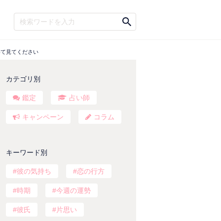
いて見てください
カテゴリ別
鑑定
占い師
キャンペーン
コラム
キーワード別
彼の気持ち
恋の行方
時期
今週の運勢
彼氏
片思い