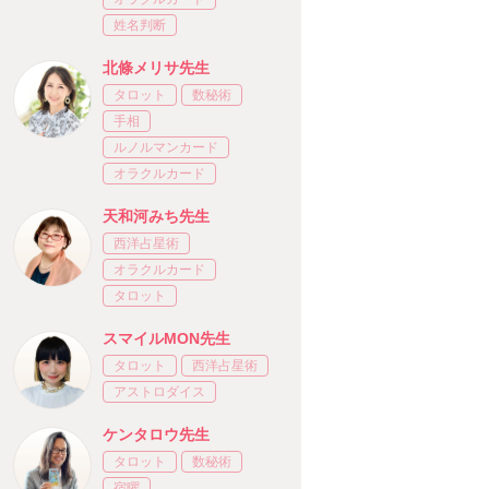
姓名判断
北條メリサ先生
タロット
数秘術
手相
ルノルマンカード
オラクルカード
天和河みち先生
西洋占星術
オラクルカード
タロット
スマイルMON先生
タロット
西洋占星術
アストロダイス
ケンタロウ先生
タロット
数秘術
宿曜