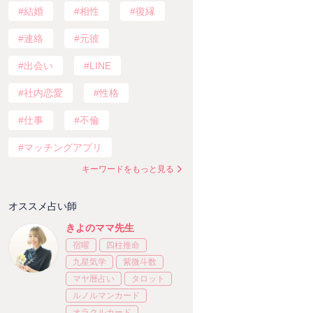
結婚
相性
復縁
連絡
元彼
出会い
LINE
社内恋愛
性格
仕事
不倫
マッチングアプリ
キーワードをもっと見る
オススメ占い師
きよのママ先生
宿曜
四柱推命
九星気学
紫微斗数
マヤ暦占い
タロット
ルノルマンカード
オラクルカード