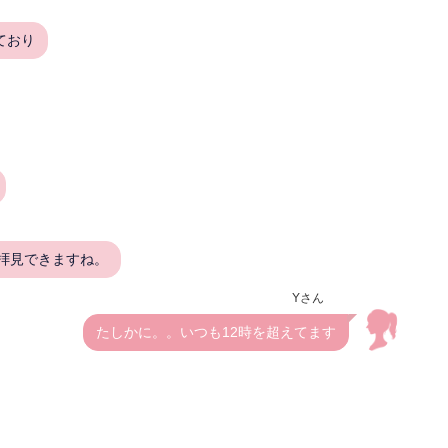
ており
と拝見できますね。
Yさん
たしかに。。いつも12時を超えてます