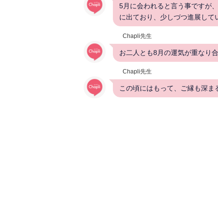
5月に会われると言う事ですが
に出ており、少しづつ進展して
Chapli先生
お二人とも8月の運気が重なり
Chapli先生
この頃にはもって、ご縁も深ま