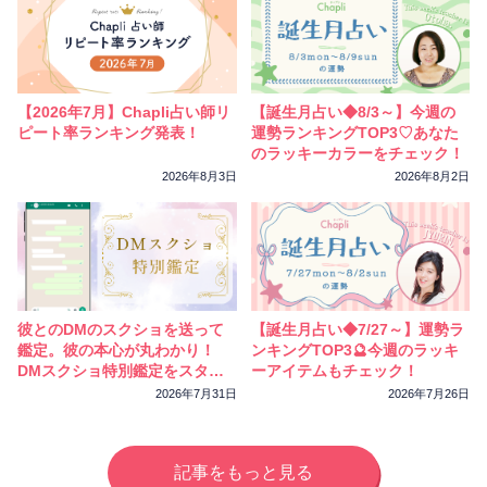
【2026年7月】Chapli占い師リ
【誕生月占い◆8/3～】今週の
ピート率ランキング発表！
運勢ランキングTOP3♡あなた
のラッキーカラーをチェック！
2026年8月3日
2026年8月2日
彼とのDMのスクショを送って
【誕生月占い◆7/27～】運勢ラ
鑑定。彼の本心が丸わかり！
ンキングTOP3🔮今週のラッキ
DMスクショ特別鑑定をスター
ーアイテムもチェック！
トしました
2026年7月31日
2026年7月26日
記事をもっと見る