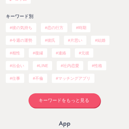
キーワード別
彼の気持ち
恋の行方
時期
今週の運勢
彼氏
片思い
結婚
相性
復縁
連絡
元彼
出会い
LINE
社内恋愛
性格
仕事
不倫
マッチングアプリ
キーワードをもっと見る
App