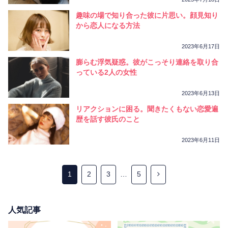
趣味の場で知り合った彼に片思い。顔見知り
から恋人になる方法
2023年6月17日
膨らむ浮気疑惑。彼がこっそり連絡を取り合
っている2人の女性
2023年6月13日
リアクションに困る。聞きたくもない恋愛遍
歴を話す彼氏のこと
2023年6月11日
1
2
3
…
5
人気記事