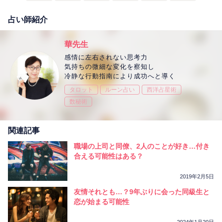
占い師紹介
華先生
感情に左右されない思考力
気持ちの微細な変化を察知し
冷静な行動指南により成功へと導く
タロット
ルーン占い
西洋占星術
数秘術
関連記事
職場の上司と同僚、2人のことが好き…付き
合える可能性はある？
2019年2月5日
友情それとも…？9年ぶりに会った同級生と
恋が始まる可能性
2024年1月20日