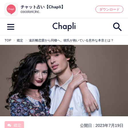
チャット占い【Chapli】
鑑定記事・占い師検索
ダウンロード
cocoloni,Inc.
TOP
鑑定
遠距離恋愛から同棲へ。彼氏が抱いている意外な本音とは？
最新記事一覧
人気記事一覧
カテゴリー別
鑑定
占い師
キャンペーン
キーワード別
彼の気持ち
恋の行方
時期
今週の運勢
彼氏
片思い
結婚
鑑定
公開日 :
2023年7月19日