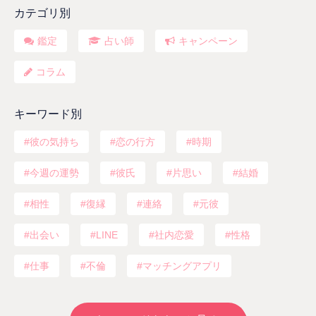
カテゴリ別
鑑定
占い師
キャンペーン
コラム
キーワード別
彼の気持ち
恋の行方
時期
今週の運勢
彼氏
片思い
結婚
相性
復縁
連絡
元彼
出会い
LINE
社内恋愛
性格
仕事
不倫
マッチングアプリ