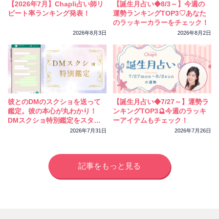
【2026年7月】Chapli占い師リ
【誕生月占い◆8/3～】今週の
ピート率ランキング発表！
運勢ランキングTOP3♡あなた
のラッキーカラーをチェック！
2026年8月3日
2026年8月2日
彼とのDMのスクショを送って
【誕生月占い◆7/27～】運勢ラ
鑑定。彼の本心が丸わかり！
ンキングTOP3🔮今週のラッキ
DMスクショ特別鑑定をスター
ーアイテムもチェック！
トしました
2026年7月31日
2026年7月26日
記事をもっと見る