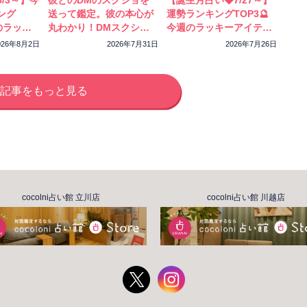
/3～】今
彼とのDMのスクショを
【誕生月占い◆7/27～】
ング
送って鑑定。彼の本心が
運勢ランキングTOP3🔮
のラッキ
丸わかり！DMスクショ
今週のラッキーアイテム
ック！
特別鑑定をスタートしま
もチェック！
026年8月2日
2026年7月31日
2026年7月26日
した
記事をもっと見る
cocolni占い館 立川店
cocolni占い館 川越店