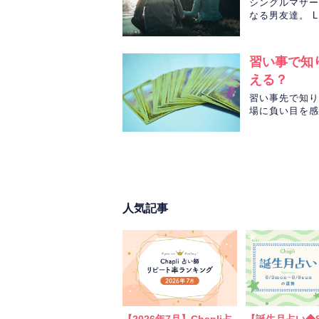
シングルマザー
なる男友達。 
ている様子。 C
習い事で知
える？
習い事先で知り
場に負い目を感
ルノルマンカー
人気記事