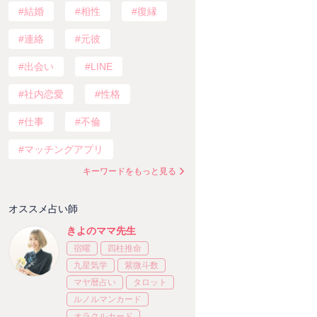
結婚
相性
復縁
連絡
元彼
出会い
LINE
社内恋愛
性格
仕事
不倫
マッチングアプリ
キーワードをもっと見る
オススメ占い師
きよのママ先生
宿曜
四柱推命
九星気学
紫微斗数
マヤ暦占い
タロット
ルノルマンカード
オラクルカード