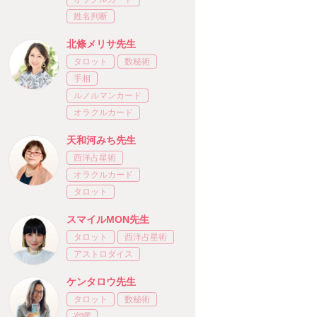
姓名判断
北條メリサ先生
タロット
数秘術
手相
ルノルマンカード
オラクルカード
天和河みち先生
西洋占星術
オラクルカード
タロット
スマイルMON先生
タロット
西洋占星術
アストロダイス
ケンタロウ先生
タロット
数秘術
宿曜