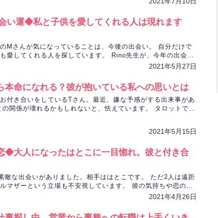
2021年7月10日
の出会い運◆私と子供を愛してくれる人は現れます
のMさんが気になっていることは、今後の出会い。 自分だけで
も愛してくれる人を探しています。 Rino先生が、今年の出会い
像をタロットで占います。
2021年5月27日
ら本命になれる？彼が抱いている私への思いとは
お付き合いをしているTさん。最近、嫌な予感がする出来事があ
との関係が壊れるかもしれないと、怯えています。 タロットで彼
ます。
2021年5月15日
恋◆大人になったはとこに一目惚れ。彼と付き合
素敵な出会いがありました。相手ははとこです。 ただ2人は遠距
ルマザーという立場も不安視しています。 彼の気持ちや恋の行
がタロットで占います。
2021年4月26日
仕事探し中。営業から事務への転職は上手くいき