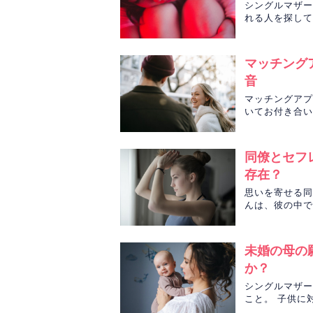
シングルマザー
れる人を探して
う異性の特徴を
マッチング
音
マッチングアプ
いてお付き合い
ーー。 2人の
同僚とセフ
存在？
思いを寄せる同
んは、彼の中で
行方をタロット
未婚の母の
か？
シングルマザー
こと。 子供に
ん。 ほよ先生