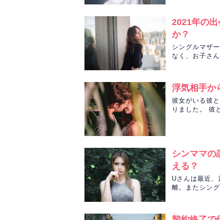
2021年
か？
シングルマザー
なく、お子さん
運や出会う男性
浮気相手か
彼女がいる彼と
りました。 彼
の気持ちを占い
シンママの
える？
Uさんは最近、
離。またシング
方を、えり先生
契約終了で