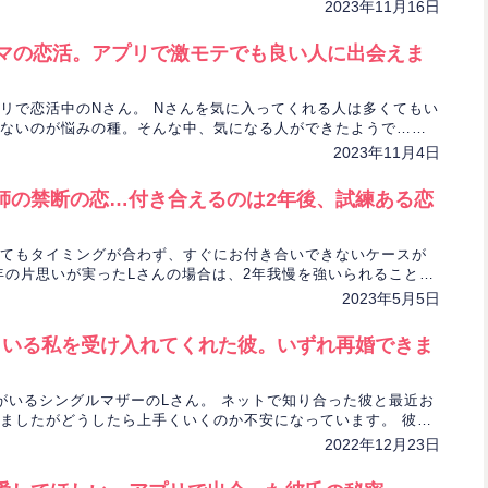
2023年11月16日
ママの恋活。アプリで激モテでも良い人に出会えま
リで恋活中のNさん。 Nさんを気に入ってくれる人は多くてもい
ないのが悩みの種。そんな中、気になる人ができたようで…。
の出会いを悠菜先生が占います。
2023年11月4日
師の禁断の恋…付き合えるのは2年後、試練ある恋
てもタイミングが合わず、すぐにお付き合いできないケースが
年の片思いが実ったLさんの場合は、2年我慢を強いられることが
さんの恋を杏奈先生が占います。
2023年5月5日
もいる私を受け入れてくれた彼。いずれ再婚できま
がいるシングルマザーのLさん。 ネットで知り合った彼と最近お
ましたがどうしたら上手くいくのか不安になっています。 彼の
可能性をゆき乃先生が占います。
2022年12月23日