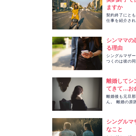
ますか
契約終了にとも
仕事を紹介され
どうなるのか、C
シンママの
る理由
シングルマザー
つくのは彼の同
況や浮気の可能
離婚してシ
てきて…お
離婚後も元旦那
ん。 離婚の原
て…。 元旦那
シングルマ
なこと