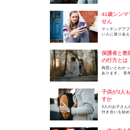
41歳シン
せん
マッチングアプ
い人に巡り会え
彼との恋や今後
保護者と教
の行方とは
両思いとわかっ
あります。 長
わかり…。 L
子供が3人
すか
3人のお子さん
付き合いを始め
気持ちや再婚の