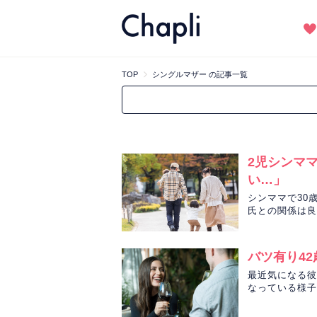
TOP
シングルマザー の記事一覧
2児シンマ
い…」
シンママで30
氏との関係は良
彼との恋をタロ
バツ有り4
最近気になる彼
なっている様子
ん先生が占いま