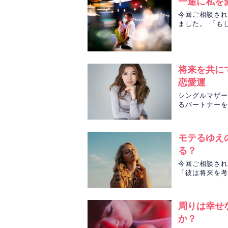
一途に私を
今回ご相談され
ました。 「も
をタロットで鑑
将来を共に
恋愛運
シングルマザー
るパートナーを
占います。
モテるゆえ
る？
今回ご相談され
「彼は将来を考
ひかる先生がそ
周りは幸せ
か？