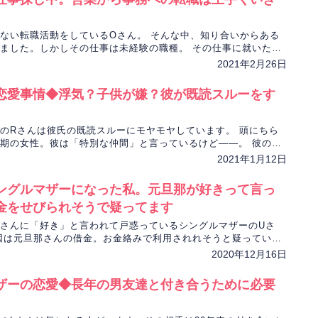
ない転職活動をしているOさん。 そんな中、知り合いからある
ました。しかしその仕事は未経験の職種。 その仕事に就いたら
hapli先生が占います。
2021年2月26日
恋愛事情◆浮気？子供が嫌？彼が既読スルーをす
のRさんは彼氏の既読スルーにモヤモヤしています。 頭にちら
期の女性。彼は「特別な仲間」と言っているけど――。 彼の状
性を水無瀬ひかる先生が占います。
2021年1月12日
ングルマザーになった私。元旦那が好きって言っ
金をせびられそうで疑ってます
さんに「好き」と言われて戸惑っているシングルマザーのUさ
因は元旦那さんの借金。お金絡みで利用されれそうと疑ってい
さんの気持ちを占います。
2020年12月16日
ザーの恋愛◆長年の男友達と付き合うために必要