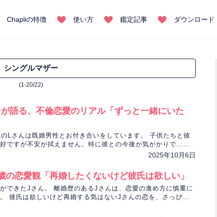
Chapliの特徴
使い方
鑑定記事
ダウンロード
シングルマザー
(1-20/22)
マが語る、不倫恋愛のリアル「ずっと一緒にいた
歳のLさんは既婚男性とお付き合いをしています。 子供たちと彼
好ですが不安が拭えません。特に彼との今後が気がかりで…。
ットで占います。
2025年10月6日
2歳の恋愛観「再婚したくないけど彼氏は欲しい」
ができたJさん。 離婚歴のあるJさんは、恋愛の進め方に慎重に
。 彼氏は欲しいけど再婚する気はないJさんの恋を、さっぴゃ
す。