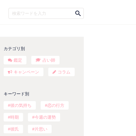
カテゴリ別
鑑定
占い師
キャンペーン
コラム
キーワード別
彼の気持ち
恋の行方
時期
今週の運勢
彼氏
片思い