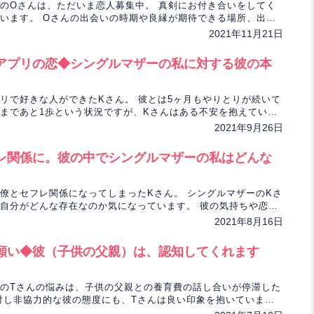
のOさんは、ただいま恋人募集中。 真剣にお付き合いをしてく
います。 Oさんの出会いの時期や良縁が期待できる場所、出会
占います。
2021年11月21日
アプリの恋◆シングルマザーの私に対する彼の本
リで好きな人ができたKさん。 彼とは5ヶ月もやりとりが続いて
まであと1歩という状況ですが、Kさんはある不安を抱えていて
恋の行方を悠蓮先生が占います。
2021年9月26日
レ関係に。彼の中でシングルマザーの私はどんな
僚とセフレ関係になってしまったKさん。 シングルマザーのKさ
自分がどんな存在なのか気になっています。 彼の気持ちや恋の
で占います。
2021年8月16日
願い◆彼（子供の父親）は、認知してくれます
のTさんの悩みは、子供の父親との養育費の話し合いが停滞した
対し非協力的な彼の態度にも、Tさんは良い印象を抱いていませ
が彼についてタロットで占います。