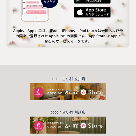
cocolni占い館 立川店
cocolni占い館 川越店