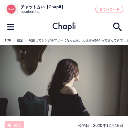
チャット占い【Chapli】
鑑定記事・占い師検索
ダウンロード
cocoloni,Inc.
TOP
鑑定
離婚してシングルマザーになった私。元旦那が好きって言ってきて…
最新記事一覧
人気記事一覧
カテゴリー別
鑑定
占い師
キャンペーン
キーワード別
彼の気持ち
恋の行方
時期
今週の運勢
彼氏
片思い
結婚
鑑定
公開日 :
2020年12月16日