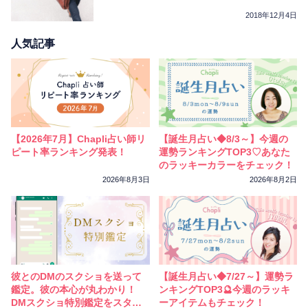
2018年12月4日
人気記事
【2026年7月】Chapli占い師リ
【誕生月占い◆8/3～】今週の
ピート率ランキング発表！
運勢ランキングTOP3♡あなた
のラッキーカラーをチェック！
2026年8月3日
2026年8月2日
彼とのDMのスクショを送って
【誕生月占い◆7/27～】運勢ラ
鑑定。彼の本心が丸わかり！
ンキングTOP3🔮今週のラッキ
DMスクショ特別鑑定をスター
ーアイテムもチェック！