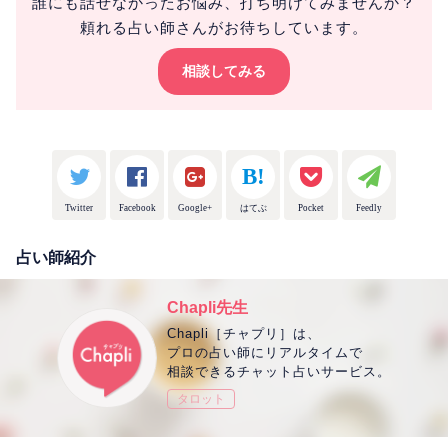
誰にも話せなかったお悩み、打ち明けてみませんか？
頼れる占い師さんがお待ちしています。
相談してみる
Twitter
Facebook
Google+
はてぶ
Pocket
Feedly
占い師紹介
Chapli先生
Chapli［チャプリ］は、
プロの占い師にリアルタイムで
相談できるチャット占いサービス。
タロット