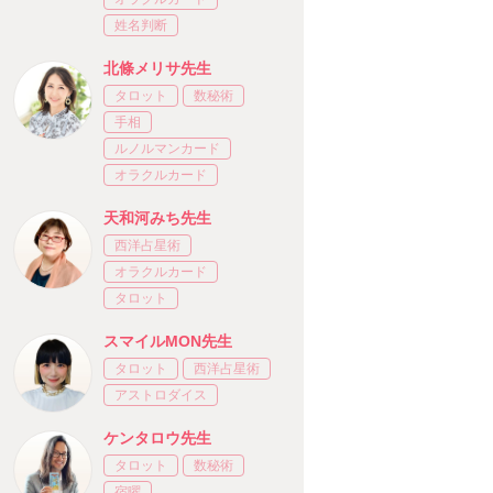
姓名判断
北條メリサ先生
タロット
数秘術
手相
ルノルマンカード
オラクルカード
天和河みち先生
西洋占星術
オラクルカード
タロット
スマイルMON先生
タロット
西洋占星術
アストロダイス
ケンタロウ先生
タロット
数秘術
宿曜