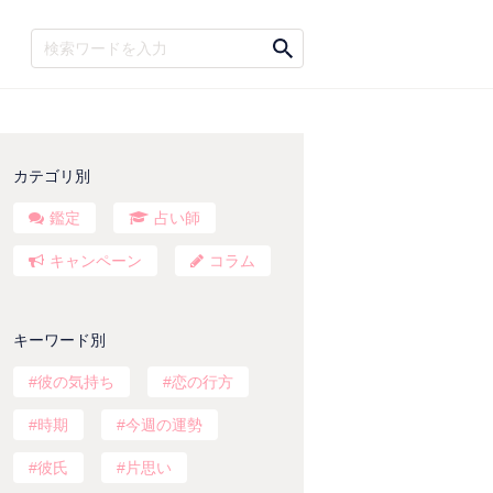
カテゴリ別
鑑定
占い師
キャンペーン
コラム
キーワード別
彼の気持ち
恋の行方
時期
今週の運勢
彼氏
片思い