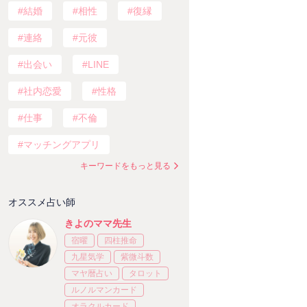
結婚
相性
復縁
連絡
元彼
出会い
LINE
社内恋愛
性格
仕事
不倫
マッチングアプリ
キーワードをもっと見る
オススメ占い師
きよのママ先生
宿曜
四柱推命
九星気学
紫微斗数
マヤ暦占い
タロット
ルノルマンカード
オラクルカード