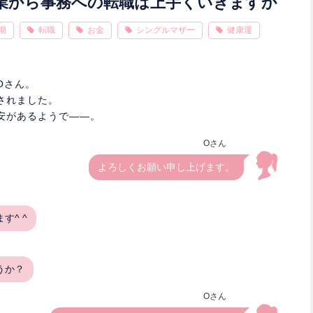
業から事務への転職は上手くいきますか
期
転職
お金
シングルマザー
健康運
Oさん。
されました。
安があるようで――。
Oさん
よろしくお願い申し上げます。
す^ ^
うか？
Oさん