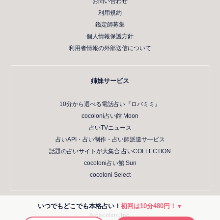
お問い合わせ
利用規約
鑑定師募集
個人情報保護方針
利用者情報の外部送信について
姉妹サービス
10分から選べる電話占い『ロバミミ』
cocoloni占い館 Moon
占いTVニュース
占いAPI・占い制作・占い師派遣サ―ビス
話題の占いサイトが大集合 占いCOLLECTION
cocoloni占い館 Sun
cocoloni Select
いつでもどこでも本格占い！
初回は10分480円！▼
© cocoloni,Inc.