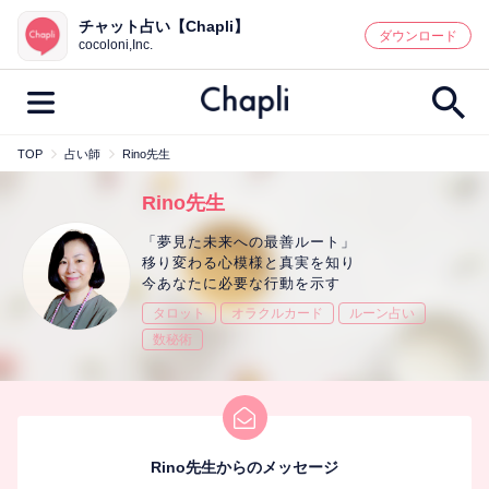
チャット占い【Chapli】
鑑定記事・占い師検索
ダウンロード
cocoloni,Inc.
TOP
占い師
Rino先生
最新記事一覧
Rino先生
人気記事一覧
「夢見た未来への最善ルート」
移り変わる心模様と真実を知り
今あなたに必要な行動を示す
カテゴリー別
タロット
オラクルカード
ルーン占い
鑑定
占い師
キャンペーン
数秘術
キーワード別
彼の気持ち
恋の行方
時期
今週の運勢
彼氏
片思い
結婚
Rino先生からのメッセージ