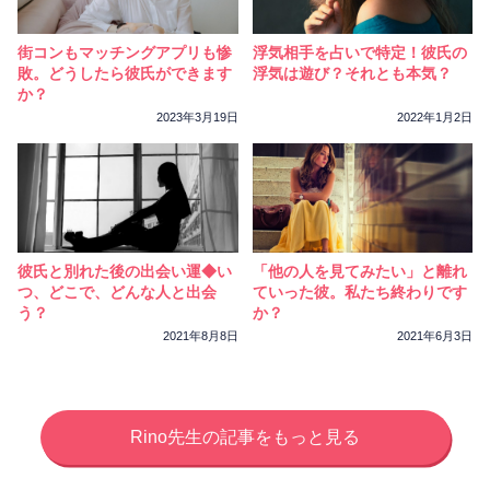
ご去年の終わりあたりまではわりと
がむしゃらにお仕事をされてらっしゃたのでは
街コンもマッチングアプリも惨
浮気相手を占いで特定！彼氏の
ないでしょうか。。。
敗。どうしたら彼氏ができます
浮気は遊び？それとも本気？
今年から来年のお誕生月前までは（人の意見に
か？
耳を傾ける）ことも重要となってきますが、
2023年3月19日
2022年1月2日
基本的には（将来の基礎固め、現実と向き合う
年周り）になります。
基礎固めですから、地味な作業的に思うかもし
れませんが、ここをしっかり行えば、
次の誕生月前後から自由にチャレンジしたり、
行動範囲の広がってきますから
彼氏と別れた後の出会い運◆い
「他の人を見てみたい」と離れ
つ、どこで、どんな人と出会
ていった彼。私たち終わりです
あせらずじっくり備えましょう！
う？
か？
2021年8月8日
2021年6月3日
Rino先生の記事をもっと見る