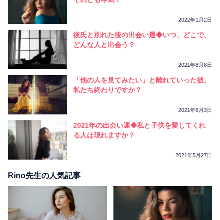
30代女性
2022年1月2日
沢山占ってくださって本当にありがとうござい
彼氏と別れた後の出会い運◆いつ、どこで、
ます😭
どんな人と出会う？
気になる方は、同僚として、縁があれば連絡
2021年8月8日
先交換できればいいなと思います。
「他の人を見てみたい」と離れていった彼。
職種に関してですが、多分当たってると思い
私たち終わりですか？
ます。実は今医療福祉系の仕事で、チームワ
ーク的なお仕事で、それが合わなくて😩理想
2021年6月3日
ではあったんですけど、どうやら人に説明す
2021年の出会い運◆私と子供を愛してくれ
ることがあまり得意じゃなく、独りよがりに
る人は現れますか？
なってしまって💦でも、今の仕事だと欠点だ
けど、一人で集中してする仕事だと活かせる
2021年5月27日
ところではあるかなーと思いました☺︎次の転
職で参考にさせてもらいます！恋愛も上手く
Rino先生の人気記事
いっていい彼氏作ります🙆‍♀️💏
Rino先生