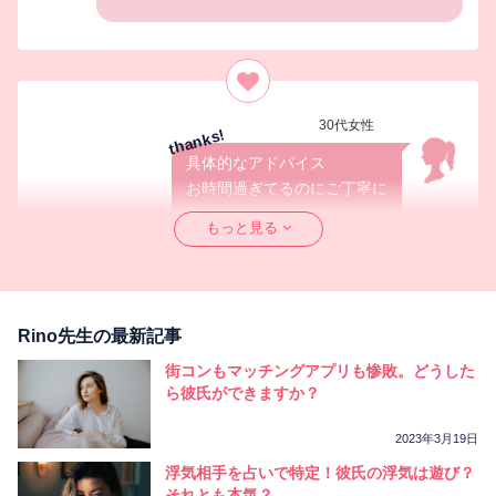
30代女性
具体的なアドバイス
お時間過ぎてるのにご丁寧に
ありがとうございました！
もっと見る
前向きにがんばります！！
Rino先生
こちらこそ、ご依頼くださりありがとうござい
Rino先生の最新記事
ました。。。！
素敵な出会いとお導きがありますよう、心から
街コンもマッチングアプリも惨敗。どうした
ら彼氏ができますか？
願っております☆彡
2023年3月19日
浮気相手を占いで特定！彼氏の浮気は遊び？
それとも本気？