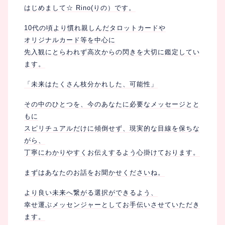
相性
復縁
連絡
はじめまして☆ Rino(りの）です。
10代の頃より慣れ親しんだタロットカードや
オリジナルカード等を中心に
先入観にとらわれず高次からの閃きを大切に鑑定してい
ます。
「未来はたくさん枝分かれした、可能性」
その中のひとつを、今のあなたに必要なメッセージとと
もに
スピリチュアルだけに傾倒せず、現実的な目線を保ちな
がら、
丁寧にわかりやすくお伝えするよう心掛けております。
まずはあなたのお話をお聞かせくださいね。
より良い未来へ繋がる選択ができるよう、
幸せ運ぶメッセンジャーとしてお手伝いさせていただき
ます。