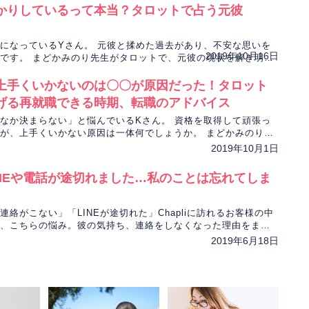
かりしているって本当？タロットで占う元彼
りで、先生は私の味方なのかなって思ってしまい
になっているYさん。 元彼と揉めた過去があり、不安な思いを
があるものばかりでした。
2019年10月16日
です。 まどかみのり先生がタロットで、元彼の現状を解き明か
、予想外でびっくりでしたが嬉しかったです
上手くいかないのは〇〇が原因だった！タロット
どうしようもないので
げる再就職できる時期、転職のアドバイス
ないけど、もしあと3回ごはんに行けたら、そ
なか決まらない」と悩んでいるKさん。 資格を取得して頑張っ
う思ってるか
が、上手くいかない原因は一体何でしょうか。 まどかみのり先
ードで転職活動成功の可能性を占います。
2019年10月1日
きちんと確かめるようにします。
INEや電話が途切れました…私のことは忘れてしま
た
連絡がこない」「LINEが途切れた」Chapliに訪れるお客様の中
まどかみのり
、こちらの悩み。彼の気持ち、連絡をしなくなった理由をまど
(*^-^*)
タロットで探っていきます。
2019年6月18日
ットカードはポジティブでした。そして、お２人
のこと、今後の流れやアドバイスなどを総合的に
ります。
仕事は大事ですし、そこはどうしようもないこと