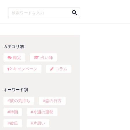
カテゴリ別
鑑定
占い師
キャンペーン
コラム
キーワード別
彼の気持ち
恋の行方
時期
今週の運勢
彼氏
片思い