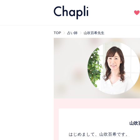
TOP
占い師
山吹百希先生
山吹
はじめまして、山吹百希です。