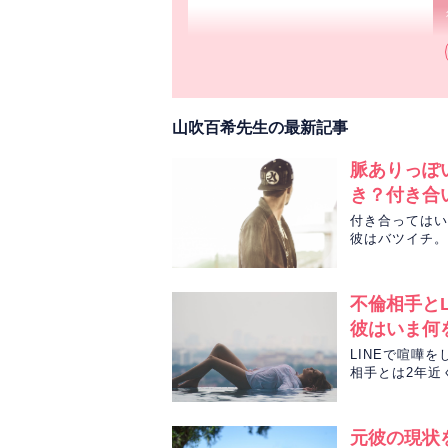
こちらこそ、ご相談い
山吹百希先生の最新記事
彼から連絡きましたか
なか辛いですよね。
脈ありっぽ
チャレンジしていく自
き？付き合
力発揮できるようにし
付き合ってはい
恋愛もお仕事も自分の
彼はバツイチ。
みのり先生がタ
また何かあればご相談く
ありがとうございまし
不倫相手と
彼はいま何
LINEで喧嘩
相手とは2年近
すよね。いった
元彼の現状
先生今日はありがとう