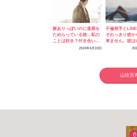
もでてくると思います
このどうしようもない
か、これが試されてい
今何を選択するのがベ
脈ありっぽいのに進展を
不倫相手とLIN
いね。
ためらっている彼…私の
それっきり彼か
また何かあればご相談
ことは好き？付き合いた
来ません。彼は
いと思っている？
考えている？
2024年4月19日
20
山吹百