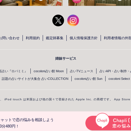
お問い合わせ
利用規約
鑑定師募集
個人情報保護方針
利用者情報の外
姉妹サービス
話占い『ロバミミ』
cocoloni占い館 Moon
占いTVニュース
占いAPI・占い制作
話題の占いサイトが大集合 占いCOLLECTION
cocoloni占い館 Sun
cocoloni Select
one、 iPod touch は米国および他の国々で登録された Apple Inc. の商標です。 App Sto
してチャットで恋の悩みを相談しよう
© cocoloni,Inc.
分480円！