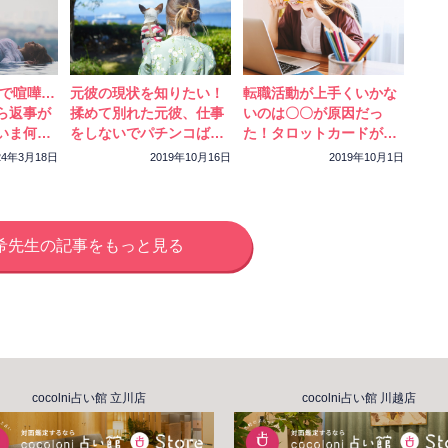
。
ことを、いかに自分の中で工夫し消化していくの
たりもします。
ストなのか、考えたり、感じたりしてみてくださ
Eで喧嘩…
元彼の現状を知りたい！
転職活動が上手くいかな
ら返事が
揉めて別れた元彼、仕事
いのは〇〇が原因だっ
くださいね。ありがとうございました☆彡
いま何を
をしないでパチンコばか
た！タロットカードが告
りしているって本当？タ
げる再就職できる時期、
24年3月18日
2019年10月16日
2019年10月1日
ロットで占う元彼の”今”
転職のアドバイス
希先生の記事をもっと見る
cocolni占い館 立川店
cocolni占い館 川越店