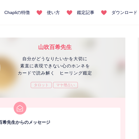
Chapliの特徴
使い方
鑑定記事
ダウンロード
山吹百希先生
自分がどうなりたいかを大切に
素直に表現できない心のホンネを
カードで読み解く ヒーリング鑑定
タロット
マヤ暦占い
百希先生からのメッセージ