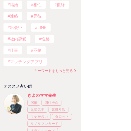
結婚
相性
復縁
連絡
元彼
出会い
LINE
社内恋愛
性格
仕事
不倫
マッチングアプリ
キーワードをもっと見る
オススメ占い師
きよのママ先生
宿曜
四柱推命
九星気学
紫微斗数
マヤ暦占い
タロット
ルノルマンカード
オラクルカード