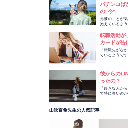
パチンコば
割と私によい結果ばか
の”今”
ました♡
元彼のことが気
アドバイス、心当たり
抱えているよう
向こうからのカードも
していきます。
転職活動が
周りの環境は、職業上
カードが告
実行されないかもしれ
「転職先がなか
の時に明るい感じでど
ているようです
聞いてみます😊
生がタロットカ
私も、自分の気持ち、
彼からのL
ありがとうございまし
ったの？
「好きな人から
で特に多いのが
私はご相談者様の味方ですよ
かみのり先生が
相手の方を占ったタロ
山吹百希先生の人気記事
をとりまく環境や過去
占わさせいただいてお
生活していくうえで、