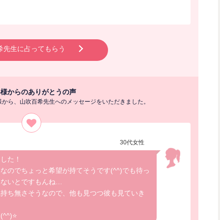
希先生に占ってもらう
客様からのありがとうの声
様から、山吹百希先生へのメッセージをいただきました。
30代女性
ました！
なのでちょっと希望が持てそうです(^^)でも待っ
しないとですもんね…
気持ち無さそうなので、他も見つつ彼も見ていき
^)⭐