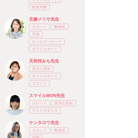
姓名判断
北條メリサ先生
タロット
数秘術
手相
ルノルマンカード
オラクルカード
天和河みち先生
西洋占星術
オラクルカード
タロット
スマイルMON先生
タロット
西洋占星術
アストロダイス
ケンタロウ先生
タロット
数秘術
宿曜