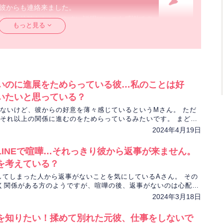
彼からも連絡来ました。
先生の的確なわかりやすい説明にいつも感謝です
もっと見る
まどかみのり
ただいてありがとうございます。
。連絡くるのか、来ないのか、待つだけってなか
いのに進展をためらっている彼…私のことは好
分を褒めてあげて、ここぞ！という時には実
いたいと思っている？
ていきましょう。
ないけど、彼からの好意を薄々感じているというMさん。 ただ
幸せのために頑張ってくださいね。
それ以上の関係に進むのをためらっているみたいです。 まどか
ロットで恋の行方を占います。
ださいね。お待ちしております(*^-^*)
2024年4月19日
た☆彡
LINEで喧嘩…それっきり彼から返事が来ません。
を考えている？
をしてしまった人から返事がないことを気にしているAさん。 その
く関係がある方のようですが、喧嘩の後、返事がないのは心配で
いどうしたんでしょうか。
2024年3月18日
20代女性
を知りたい！揉めて別れた元彼、仕事をしないで
ございました。