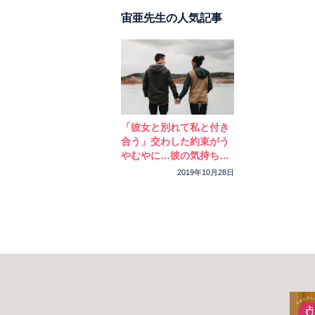
お伝えすることができず、
メッセージをお伝えします
宙亜先生の人気記事
失わないようにしてくださ
つけてください。あなたが
んよ！」とのことでした。
さいね☆応援しております
「彼女と別れて私と付き
合う」交わした約束がう
やむやに…彼の気持ちが
わかりません
2019年10月28日
宙亜先生
鑑定ありがとうござい
私らしくいることが、
した☆変に悲観的にな
実にコツコツと。ここ
から見たら凄くじれっ
うタイミングは全部自
思うことも多々ありま