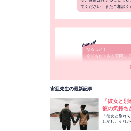
てください！またご相談く
なるほど！
今回もたくさん質問し
彼の気持ち安心しまし
LINEも来ないし電話も
遠距離なので他に好きな
私としては今すぐにで
宙亜先生の最新記事
ングが合わなくてじれ
今回も本当にありがと
「彼女と別
彼の気持ち
宙亜先生
「彼女と別れて
しかし、それが
今回も鑑定に来てくださり
るのか、宙亜先