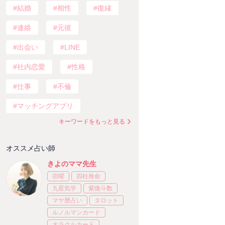
結婚
相性
復縁
連絡
元彼
出会い
LINE
社内恋愛
性格
仕事
不倫
マッチングアプリ
キーワードをもっと見る
オススメ占い師
きよのママ先生
宿曜
四柱推命
九星気学
紫微斗数
マヤ暦占い
タロット
ルノルマンカード
オラクルカード