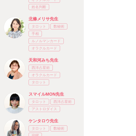
姓名判断
北條メリサ先生
タロット
数秘術
手相
ルノルマンカード
オラクルカード
天和河みち先生
西洋占星術
オラクルカード
タロット
スマイルMON先生
タロット
西洋占星術
アストロダイス
ケンタロウ先生
タロット
数秘術
宿曜