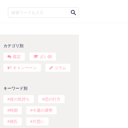
カテゴリ別
鑑定
占い師
キャンペーン
コラム
キーワード別
彼の気持ち
恋の行方
時期
今週の運勢
彼氏
片思い