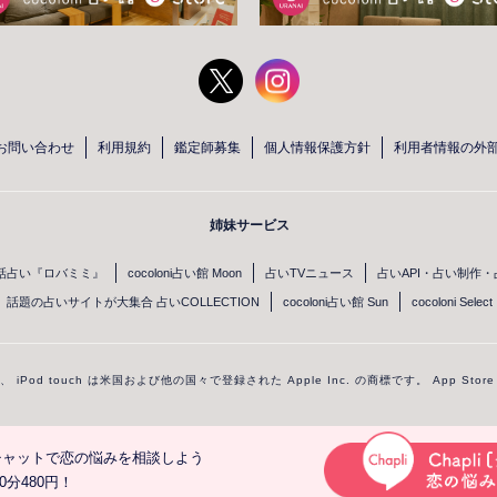
き、ありがとうございました♡
ありがとうございました！やはりパパっと判断、
早く動くのは難しいものです。ご本人がおっしゃ
お問い合わせ
利用規約
鑑定師募集
個人情報保護方針
利用者情報の外
ツコツと、うまく芽がでるように土壌をしっかり
のカードのメッセージです「自分の心の中や、ま
満ちた導きに気づいてください。自分やまわりを
姉妹サービス
愛に満ち、核心をついて、繰り返し何度も聞こえ
た良かったら鑑定にきてくださいね☆いつも応援
話占い『ロバミミ』
cocoloni占い館 Moon
占いTVニュース
占いAPI・占い制作
話題の占いサイトが大集合 占いCOLLECTION
cocoloni占い館 Sun
cocoloni Select
one、 iPod touch は米国および他の国々で登録された Apple Inc. の商標です。 App Sto
してチャットで恋の悩みを相談しよう
© cocoloni,Inc.
分480円！