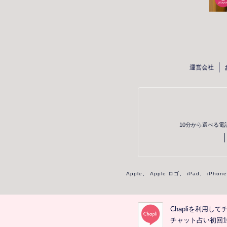
素敵なキーワードも頂
宙亜先生
今回は鑑定に来てくださり
パパっと決断、なんでも素
運営会社
るように今できることをコ
とつくりましょう☆大天使
わりから聞こえてくる愛に
良くするための天の導きは
ます。」とのことです。ま
10分から選べる電
しています！
Apple、 Apple ロゴ、 iPad、 iPh
Chapliを利用
チャット占い初回10