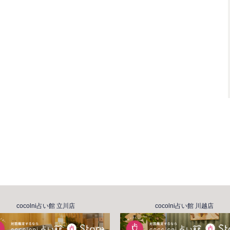
申し訳ありませんでした・・・。最後のカードの
ね！「小さな考えにとらわれて、大切なことを見
い。物事を俯瞰して見たり、多面的に考える癖を
気にしていたことは、まったく問題ではありませ
不安に思った時、よかったらまた鑑定にきてくだ
☆
30代女性
ました！
最善の道なのかなとお話を伺っていて思いま
ったり焦ったりしないで、今出来ることを確
まで進展させる過程を振り返っても、第三者
たく見えたかもしれませんが、今だ！ってい
cocolni占い館 立川店
cocolni占い館 川越店
分で掴んできた気がしています。もどかしく
すが、前向きに捉えたいと思います。