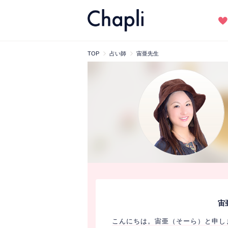
TOP
占い師
宙亜先生
宙
こんにちは。宙亜（そーら）と申し