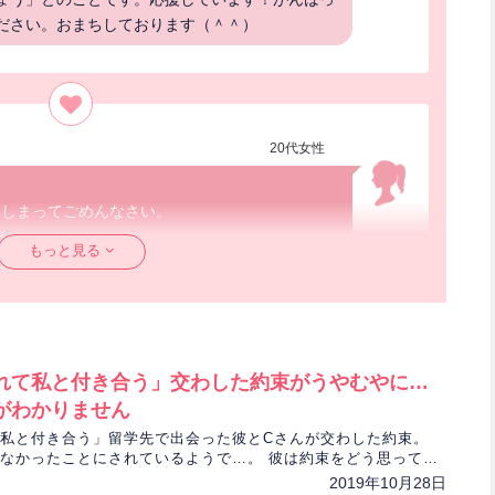
ださい。おまちしております（＾＾）
20代女性
てしまってごめんなさい。
た。
もっと見る
来ない。
人がいるんだと思ってました😭
も気持ちを伝えたいのですがなかなかタイミ
ったい気持ちです。
うございました！！
れて私と付き合う」交わした約束がうやむやに…
がわかりません
私と付き合う」留学先で出会った彼とCさんが交わした約束。
なかったことにされているようで…。 彼は約束をどう思ってい
ありがとうございました！こちらこそ、最後まで
生がルノルマンカードで占います。
2019年10月28日