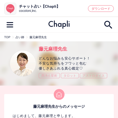
チャット占い【Chapli】
鑑定記事・占い師検索
ダウンロード
cocoloni,Inc.
TOP
占い師
藤元麻理先生
最新記事一覧
藤元麻理先生
人気記事一覧
どんなお悩みも安心サポート！
不安な気持ちをフワッと包む
優しさあふれる真心鑑定♡
カテゴリー別
西洋占星術
タロット
アストロダイス
鑑定
占い師
キャンペーン
キーワード別
彼の気持ち
恋の行方
時期
藤元麻理先生からのメッセージ
今週の運勢
彼氏
片思い
結婚
はじめまして、藤元麻理と申します。