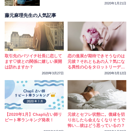
2020年1月21日
藤元麻理先生の人気記事
取引先のバツイチ社長に恋して
恋の進展が期待できそうなのは
ます♡彼との関係に嬉しい展開
元彼？それともあの人？気にな
は訪れますか？
る異性の心をタロットリーディ
ング
2020年3月27日
2020年3月12日
【2020年1月】Chapli占い師リ
元彼とセフレ状態に。復縁を切
ピート率ランキング発表！
り出したら会えなくなりそうで
怖い…彼はどう思っているの？