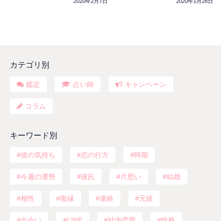
2020年2月7日
2020年1月28日
カテゴリ別
鑑定
占い師
キャンペーン
コラム
キーワード別
彼の気持ち
恋の行方
時期
今週の運勢
彼氏
片思い
結婚
相性
復縁
連絡
元彼
出会い
LINE
社内恋愛
性格