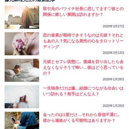
取引先のバツイチ社長に恋してます♡彼との
関係に嬉しい展開は訪れますか？
2020年3月27日
恋の進展が期待できそうなのは元彼？それと
もあの人？気になる異性の心をタロットリー
ディング
2020年3月12日
元彼とセフレ状態に。復縁を切り出したら会
えなくなりそうで怖い…彼はどう思っている
の？
2020年1月28日
一生独身だけは嫌…結婚につながる出会いは
いつ訪れる？相手はどんな人？
2020年1月25日
会ったのは1度だけ…それから音信不通に。
彼から連絡がくる可能性はありますか？