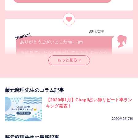
30代女性
ありがとうございましたm(__)m
再度見ていただき感謝しております☆☆☆
もっと見る
またよろしくお願いします(*^^*)☆☆☆
藤元麻理先生のコラム記事
【2020年1月】Chapli占い師リピート率ラン
20代女性
キング発表！
確かに逆の立場で考えたらそう思われても仕方
ないなーと思いました！普通に遊びに行けるよ
2020年2月7日
うな関係になれるよう努力してみます！ありが
とうございました！
藤元麻理先生の最新記事