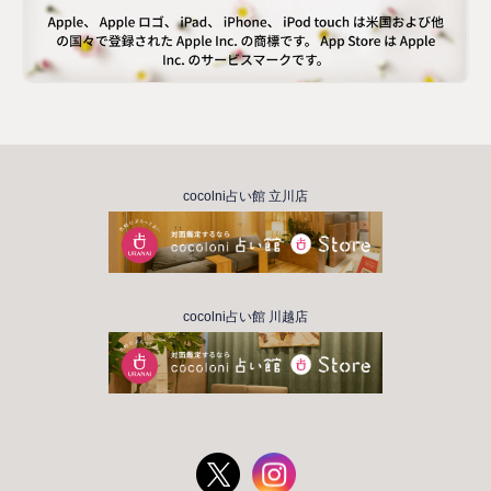
cocolni占い館 立川店
cocolni占い館 川越店