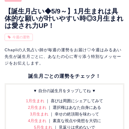
相性
復縁
連絡
【誕生月占い◆5/9～】1月生まれは具
体的な願いが叶いやすい時◎3月生まれ
は愛され力UP！
今週の運勢
Chapliの人気占い師が毎週の運勢をお届け♡今週はみるあい
先生が誕生月ごとに、あなたの心に寄り添う特別なメッセー
ジをお伝えします。
誕生月ごとの運勢をチェック！
▼ 自分の誕生月をタップしてね ▼
1月生まれ
｜ 喜びは周囲にシェアしてみて
2月生まれ
｜ 選択権はあなた自身にある
3月生まれ
｜ 幸せの絶頂期を味わって
4月生まれ
｜ 素直な視点や発想を大切に
5月生まれ
｜ 見返りは求めないで