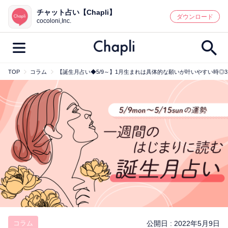
チャット占い【Chapli】
鑑定記事・占い師検索
ダウンロード
cocoloni,Inc.
TOP
コラム
【誕生月占い◆5/9～】1月生まれは具体的な願いが叶いやすい時◎
最新記事一覧
人気記事一覧
カテゴリー別
鑑定
占い師
キャンペーン
キーワード別
彼の気持ち
恋の行方
時期
今週の運勢
彼氏
片思い
結婚
コラム
公開日 :
2022年5月9日