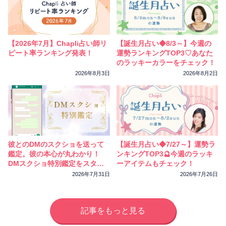
【2026年7月】Chapli占い師リ
【誕生月占い◆8/3～】今週の
ピート率ランキング発表！
運勢ランキングTOP3♡あなた
のラッキーカラーをチェック！
2026年8月3日
2026年8月2日
彼とのDMのスクショを送って
【誕生月占い◆7/27～】運勢ラ
鑑定。彼の本心が丸わかり！
ンキングTOP3🔮今週のラッキ
DMスクショ特別鑑定をスター
ーアイテムもチェック！
トしました
2026年7月31日
2026年7月26日
記事をもっと見る