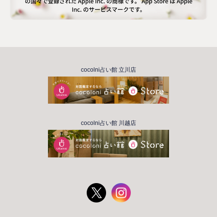
cocolni占い館 立川店
cocolni占い館 川越店