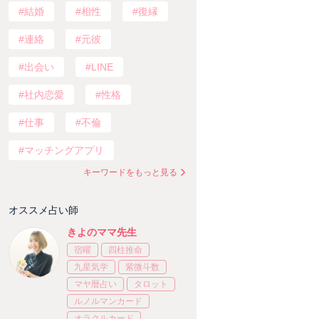
結婚
相性
復縁
連絡
元彼
出会い
LINE
社内恋愛
性格
仕事
不倫
マッチングアプリ
キーワードをもっと見る
オススメ占い師
きよのママ先生
宿曜
四柱推命
九星気学
紫微斗数
マヤ暦占い
タロット
ルノルマンカード
オラクルカード