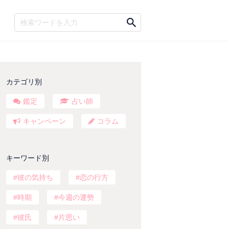
カテゴリ別
鑑定
占い師
キャンペーン
コラム
キーワード別
彼の気持ち
恋の行方
時期
今週の運勢
彼氏
片思い