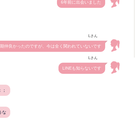
6年前に出会いました
Lさん
期仲良かったのですが、今は全く関われていないです
Lさん
LINEも知らないです
；；
うな