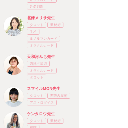
姓名判断
北條メリサ先生
タロット
数秘術
手相
ルノルマンカード
オラクルカード
天和河みち先生
西洋占星術
オラクルカード
タロット
スマイルMON先生
タロット
西洋占星術
アストロダイス
ケンタロウ先生
タロット
数秘術
宿曜