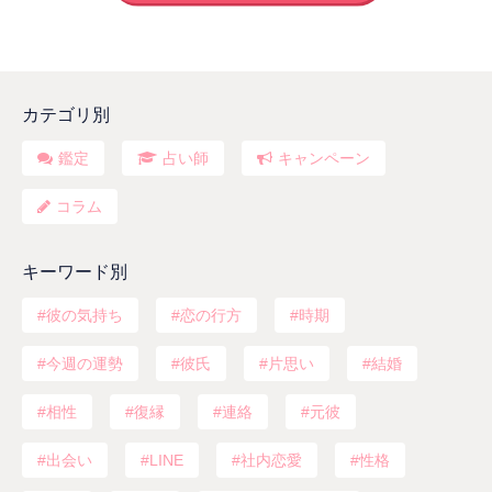
カテゴリ別
鑑定
占い師
キャンペーン
コラム
キーワード別
彼の気持ち
恋の行方
時期
今週の運勢
彼氏
片思い
結婚
相性
復縁
連絡
元彼
出会い
LINE
社内恋愛
性格