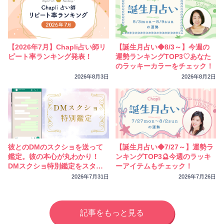
【2026年7月】Chapli占い師リ
【誕生月占い◆8/3～】今週の
ピート率ランキング発表！
運勢ランキングTOP3♡あなた
のラッキーカラーをチェック！
2026年8月3日
2026年8月2日
彼とのDMのスクショを送って
【誕生月占い◆7/27～】運勢ラ
鑑定。彼の本心が丸わかり！
ンキングTOP3🔮今週のラッキ
DMスクショ特別鑑定をスター
ーアイテムもチェック！
トしました
2026年7月31日
2026年7月26日
記事をもっと見る