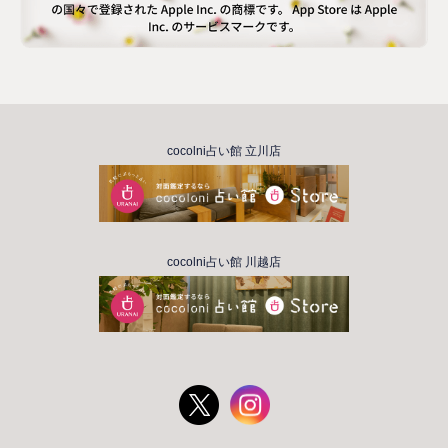
cocolni占い館 立川店
cocolni占い館 川越店