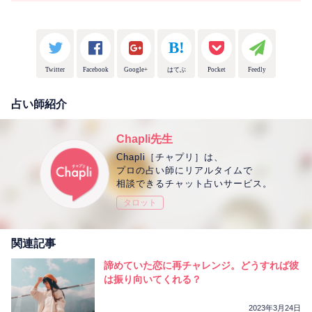
Twitter
Facebook
Google+
はてぶ
Pocket
Feedly
占い師紹介
Chapli先生
Chapli［チャプリ］は、
プロの占い師にリアルタイムで
相談できるチャット占いサービス。
タロット
関連記事
諦めていた恋に再チャレンジ。どうすれば彼
は振り向いてくれる？
2023年3月24日