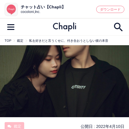
チャット占い【Chapli】
鑑定記事・占い師検索
ダウンロード
cocoloni,Inc.
TOP
鑑定
私を好きだと言うくせに、付き合おうとしない彼の本音
最新記事一覧
人気記事一覧
カテゴリー別
鑑定
占い師
キャンペーン
キーワード別
彼の気持ち
恋の行方
時期
今週の運勢
彼氏
片思い
結婚
鑑定
公開日 :
2022年4月10日