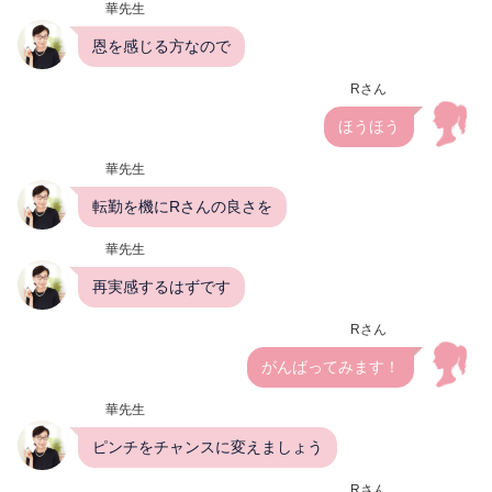
華先生
恩を感じる方なので
Rさん
ほうほう
華先生
転勤を機にRさんの良さを
華先生
再実感するはずです
Rさん
がんばってみます！
華先生
ピンチをチャンスに変えましょう
Rさん