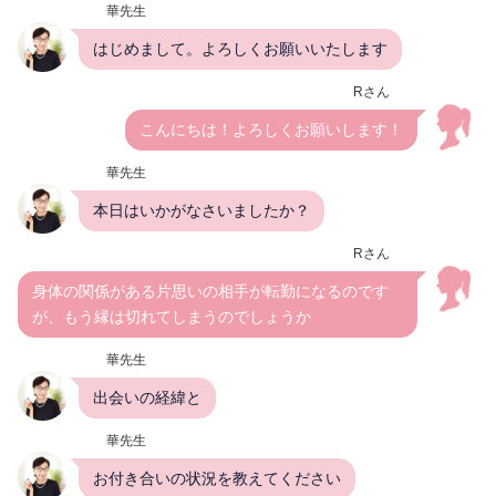
華先生
はじめまして。よろしくお願いいたします
Rさん
こんにちは！よろしくお願いします！
華先生
本日はいかがなさいましたか？
Rさん
身体の関係がある片思いの相手が転勤になるのです
が、もう縁は切れてしまうのでしょうか
華先生
出会いの経緯と
華先生
お付き合いの状況を教えてください