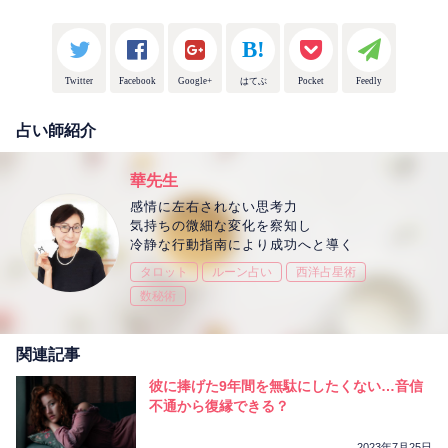
Twitter
Facebook
Google+
はてぶ
Pocket
Feedly
占い師紹介
華先生
感情に左右されない思考力
気持ちの微細な変化を察知し
冷静な行動指南により成功へと導く
タロット
ルーン占い
西洋占星術
数秘術
関連記事
彼に捧げた9年間を無駄にしたくない…音信
不通から復縁できる？
2023年7月25日