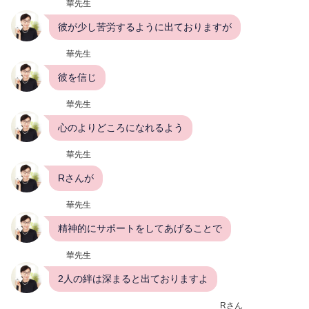
華先生
彼が少し苦労するように出ておりますが
華先生
彼を信じ
華先生
心のよりどころになれるよう
華先生
Rさんが
華先生
精神的にサポートをしてあげることで
華先生
2人の絆は深まると出ておりますよ
Rさん