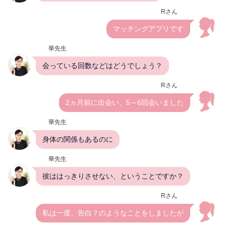
Rさん
マッチングアプリです
華先生
会っている回数などはどうでしょう？
Rさん
2ヵ月前に出会い、5～6回会いました
華先生
身体の関係もあるのに
華先生
彼ははっきりさせない、ということですか？
Rさん
私は一度、告白？のようなことをしましたが