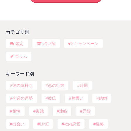
カテゴリ別
鑑定
占い師
キャンペーン
コラム
キーワード別
彼の気持ち
恋の行方
時期
今週の運勢
彼氏
片思い
結婚
相性
復縁
連絡
元彼
出会い
LINE
社内恋愛
性格