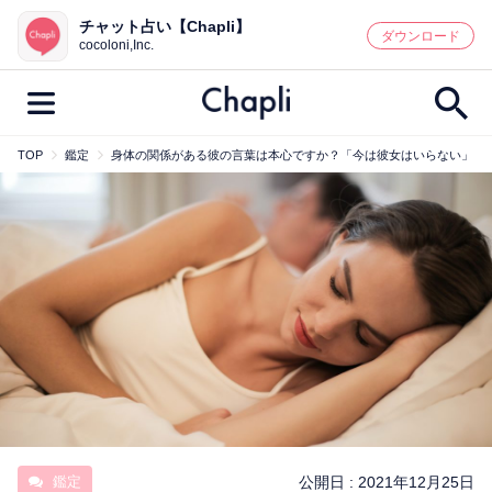
チャット占い【Chapli】
鑑定記事・占い師検索
ダウンロード
cocoloni,Inc.
TOP
鑑定
身体の関係がある彼の言葉は本心ですか？「今は彼女はいらない」
最新記事一覧
人気記事一覧
カテゴリー別
鑑定
占い師
キャンペーン
キーワード別
彼の気持ち
恋の行方
時期
今週の運勢
彼氏
片思い
結婚
鑑定
公開日 :
2021年12月25日