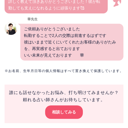
詳しく教えて頂きありがとうございました！彼が転
勤しても支えになれるように頑張ります🥰
華先生
ご依頼ありがとうございました
転勤することで2人の交際は前進するはずです
彼はいままで近くにいてくれたお客様のありがたみ
を、再実感すると出ております
いい未来が見えております 華
※お名前、生年月日等の個人情報はすべて置き換えて保護しています。
誰にも話せなかったお悩み、打ち明けてみませんか？
頼れる占い師さんがお待ちしています。
相談してみる