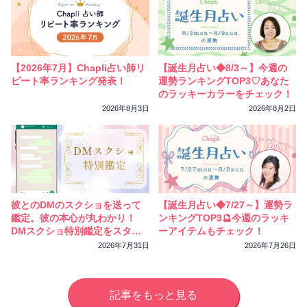
【2026年7月】Chapli占い師リ
【誕生月占い◆8/3～】今週の
ピート率ランキング発表！
運勢ランキングTOP3♡あなた
のラッキーカラーをチェック！
2026年8月3日
2026年8月2日
彼とのDMのスクショを送って
【誕生月占い◆7/27～】運勢ラ
鑑定。彼の本心が丸わかり！
ンキングTOP3🔮今週のラッキ
DMスクショ特別鑑定をスター
ーアイテムもチェック！
トしました
2026年7月31日
2026年7月26日
記事をもっと見る