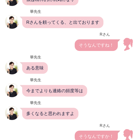
華先生
Rさんを頼ってくる、と出ております
Rさん
そうなんですね！
華先生
ある意味
華先生
今までよりも連絡の頻度等は
華先生
多くなると思われますよ
Rさん
そうなんですか！