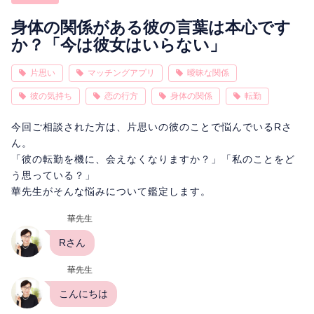
相性
復縁
連絡
身体の関係がある彼の言葉は本心です
か？「今は彼女はいらない」
片思い
マッチングアプリ
曖昧な関係
彼の気持ち
恋の行方
身体の関係
転勤
今回ご相談された方は、片思いの彼のことで悩んでいるRさ
ん。
「彼の転勤を機に、会えなくなりますか？」「私のことをど
う思っている？」
華先生がそんな悩みについて鑑定します。
華先生
Rさん
華先生
こんにちは