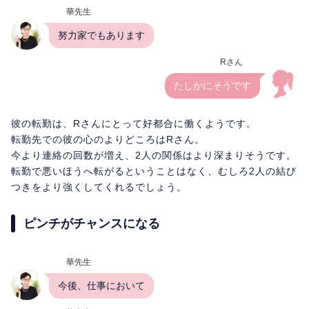
華先生
努力家でもあります
Rさん
たしかにそうです
彼の転勤は、Rさんにとって好都合に働くようです。
転勤先での彼の心のよりどころはRさん。
今より連絡の回数が増え、2人の関係はより深まりそうです。
転勤で悪いほうへ転がるということはなく、むしろ2人の結び
つきをより強くしてくれるでしょう。
ピンチがチャンスになる
華先生
今後、仕事において