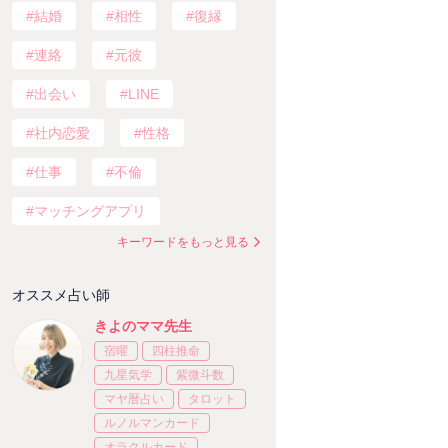
結婚
相性
復縁
連絡
元彼
出会い
LINE
社内恋愛
性格
仕事
不倫
マッチングアプリ
キーワードをもっと見る
オススメ占い師
きよのママ先生
宿曜
四柱推命
九星気学
紫微斗数
マヤ暦占い
タロット
ルノルマンカード
オラクルカード