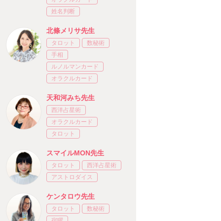
姓名判断
北條メリサ先生
タロット
数秘術
手相
ルノルマンカード
オラクルカード
天和河みち先生
西洋占星術
オラクルカード
タロット
スマイルMON先生
タロット
西洋占星術
アストロダイス
ケンタロウ先生
タロット
数秘術
宿曜