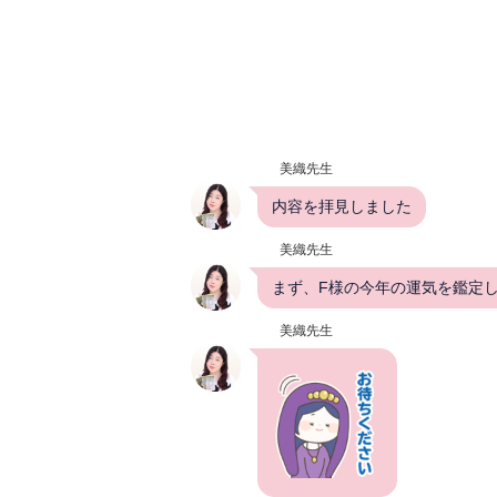
美織先生
内容を拝見しました
美織先生
まず、F様の今年の運気を鑑定
美織先生