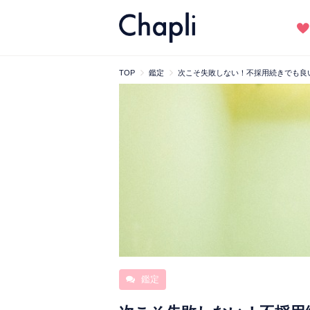
TOP
鑑定
次こそ失敗しない！不採用続きでも良
鑑定