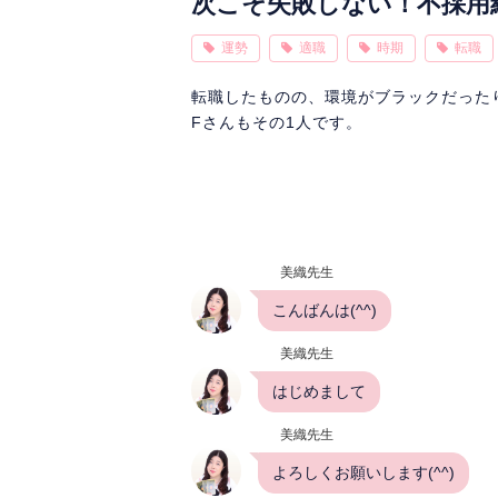
次こそ失敗しない！不採用
運勢
適職
時期
転職
転職したものの、環境がブラックだった
Fさんもその1人です。
美織先生
こんばんは(^^)
美織先生
はじめまして
美織先生
よろしくお願いします(^^)