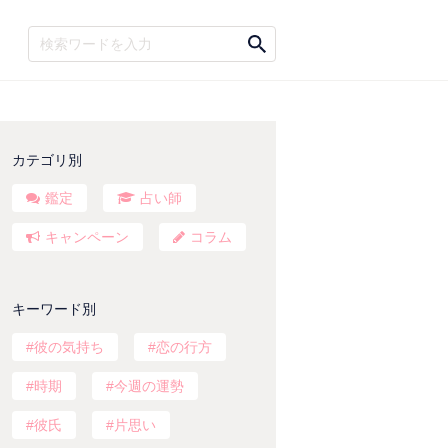
カテゴリ別
鑑定
占い師
キャンペーン
コラム
キーワード別
彼の気持ち
恋の行方
時期
今週の運勢
彼氏
片思い