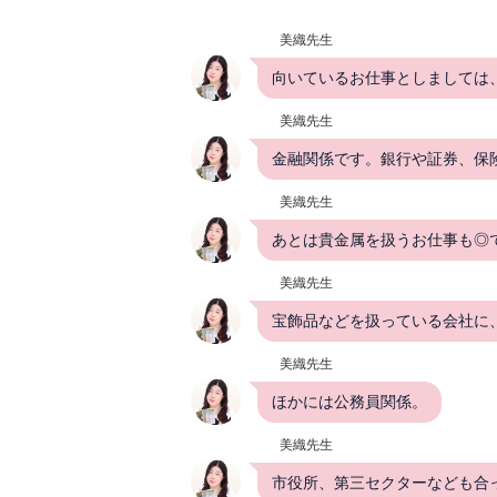
美織先生
向いているお仕事としましては
美織先生
金融関係です。銀行や証券、保
美織先生
あとは貴金属を扱うお仕事も◎
美織先生
宝飾品などを扱っている会社に、
美織先生
ほかには公務員関係。
美織先生
市役所、第三セクターなども合って