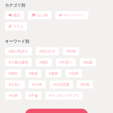
カテゴリ別
鑑定
占い師
キャンペーン
コラム
キーワード別
彼の気持ち
恋の行方
時期
今週の運勢
彼氏
片思い
結婚
相性
復縁
連絡
元彼
出会い
LINE
社内恋愛
性格
仕事
不倫
マッチングアプリ