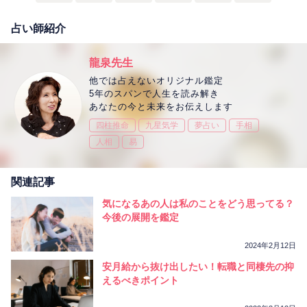
占い師紹介
龍泉先生
他では占えないオリジナル鑑定
5年のスパンで人生を読み解き
あなたの今と未来をお伝えします
四柱推命
九星気学
夢占い
手相
人相
易
関連記事
気になるあの人は私のことをどう思ってる？
今後の展開を鑑定
2024年2月12日
安月給から抜け出したい！転職と同棲先の抑
えるべきポイント