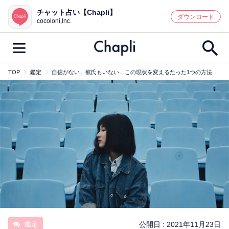
チャット占い【Chapli】
鑑定記事・占い師検索
ダウンロード
cocoloni,Inc.
TOP
鑑定
自信がない、彼氏もいない…この現状を変えるたった1つの方法
最新記事一覧
人気記事一覧
カテゴリー別
鑑定
占い師
キャンペーン
キーワード別
彼の気持ち
恋の行方
時期
今週の運勢
彼氏
片思い
結婚
鑑定
公開日 :
2021年11月23日