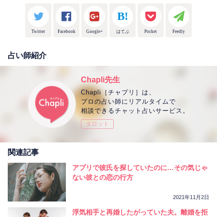
Twitter
Facebook
Google+
はてぶ
Pocket
Feedly
占い師紹介
Chapli先生
Chapli［チャプリ］は、
プロの占い師にリアルタイムで
相談できるチャット占いサービス。
タロット
関連記事
アプリで彼氏を探していたのに…その気じゃ
ない彼との恋の行方
2021年11月2日
浮気相手と再婚したがっていた夫。離婚を拒