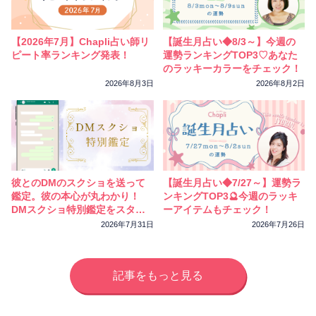
【2026年7月】Chapli占い師リ
【誕生月占い◆8/3～】今週の
ピート率ランキング発表！
運勢ランキングTOP3♡あなた
のラッキーカラーをチェック！
2026年8月3日
2026年8月2日
彼とのDMのスクショを送って
【誕生月占い◆7/27～】運勢ラ
鑑定。彼の本心が丸わかり！
ンキングTOP3🔮今週のラッキ
DMスクショ特別鑑定をスター
ーアイテムもチェック！
トしました
2026年7月31日
2026年7月26日
記事をもっと見る