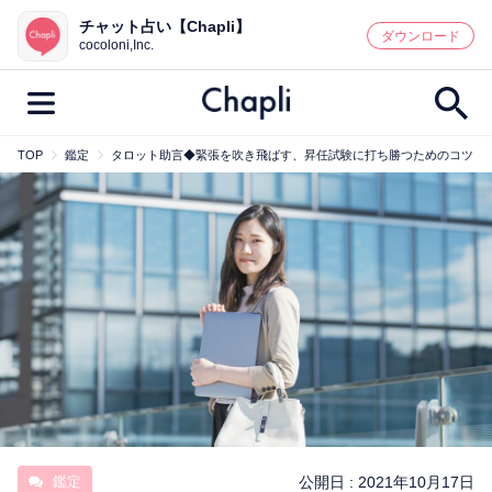
チャット占い【Chapli】
鑑定記事・占い師検索
ダウンロード
cocoloni,Inc.
TOP
鑑定
タロット助言◆緊張を吹き飛ばす、昇任試験に打ち勝つためのコツ
最新記事一覧
人気記事一覧
カテゴリー別
鑑定
占い師
キャンペーン
キーワード別
彼の気持ち
恋の行方
時期
今週の運勢
彼氏
片思い
結婚
鑑定
公開日 :
2021年10月17日