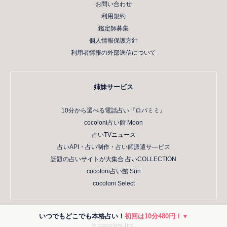
お問い合わせ
利用規約
鑑定師募集
個人情報保護方針
利用者情報の外部送信について
姉妹サービス
10分から選べる電話占い『ロバミミ』
cocoloni占い館 Moon
占いTVニュース
占いAPI・占い制作・占い師派遣サ―ビス
話題の占いサイトが大集合 占いCOLLECTION
cocoloni占い館 Sun
cocoloni Select
いつでもどこでも本格占い！
初回は10分480円！▼
© cocoloni,Inc.