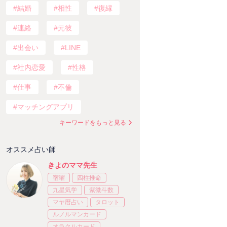
結婚
相性
復縁
連絡
元彼
出会い
LINE
社内恋愛
性格
仕事
不倫
マッチングアプリ
キーワードをもっと見る
オススメ占い師
きよのママ先生
宿曜
四柱推命
九星気学
紫微斗数
マヤ暦占い
タロット
ルノルマンカード
オラクルカード