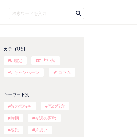
カテゴリ別
鑑定
占い師
キャンペーン
コラム
キーワード別
彼の気持ち
恋の行方
時期
今週の運勢
彼氏
片思い