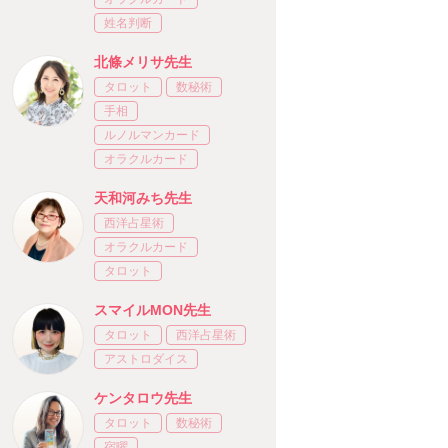
姓名判断
北條メリサ先生
タロット
数秘術
手相
ルノルマンカード
オラクルカード
天和河みち先生
西洋占星術
オラクルカード
タロット
スマイルMON先生
タロット
西洋占星術
アストロダイス
ケンタロウ先生
タロット
数秘術
宿曜