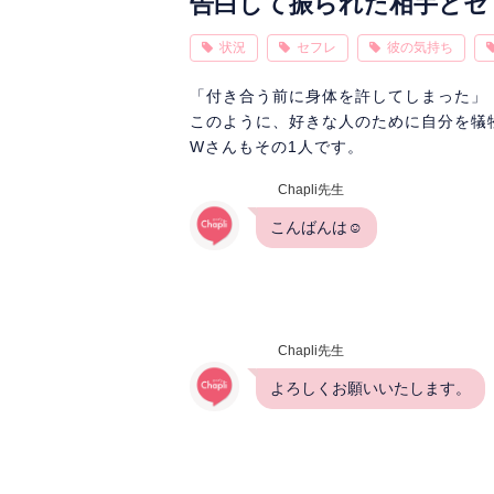
告白して振られた相手とセ
状況
セフレ
彼の気持ち
「付き合う前に身体を許してしまった」
このように、好きな人のために自分を犠
Wさんもその1人です。
Chapli先生
こんばんは☺
Chapli先生
よろしくお願いいたします。