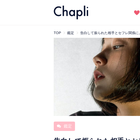
TOP
鑑定
告白して振られた相手とセフレ関係に
鑑定