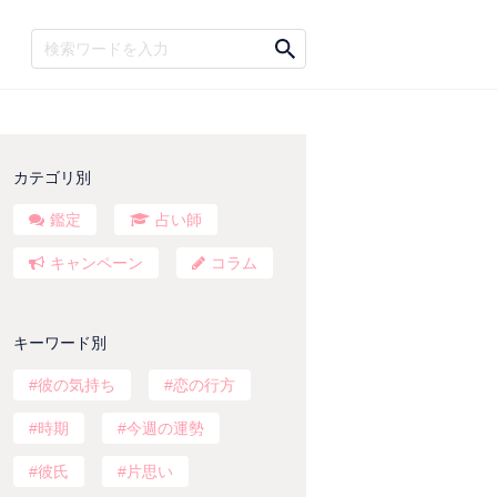
カテゴリ別
鑑定
占い師
キャンペーン
コラム
キーワード別
彼の気持ち
恋の行方
時期
今週の運勢
彼氏
片思い