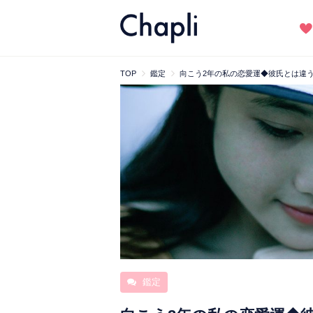
TOP
鑑定
向こう2年の私の恋愛運◆彼氏とは違
鑑定