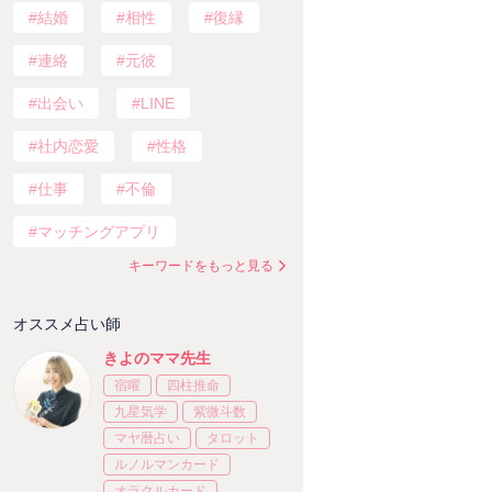
結婚
相性
復縁
連絡
元彼
出会い
LINE
社内恋愛
性格
仕事
不倫
マッチングアプリ
キーワードをもっと見る
オススメ占い師
きよのママ先生
宿曜
四柱推命
九星気学
紫微斗数
マヤ暦占い
タロット
ルノルマンカード
オラクルカード