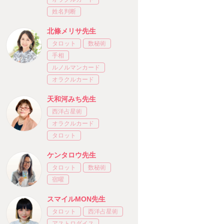
姓名判断
北條メリサ先生
タロット
数秘術
手相
ルノルマンカード
オラクルカード
天和河みち先生
西洋占星術
オラクルカード
タロット
ケンタロウ先生
タロット
数秘術
宿曜
スマイルMON先生
タロット
西洋占星術
アストロダイス