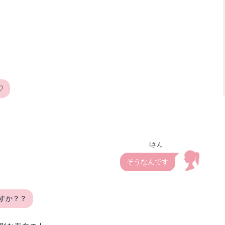
♡
Iさん
そうなんです
すか？？