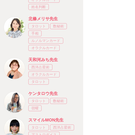
姓名判断
北條メリサ先生
タロット
数秘術
手相
ルノルマンカード
オラクルカード
天和河みち先生
西洋占星術
オラクルカード
タロット
ケンタロウ先生
タロット
数秘術
宿曜
スマイルMON先生
タロット
西洋占星術
アストロダイス