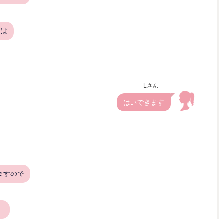
とは
Lさん
はいできます
ますので
。