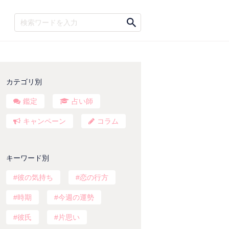
カテゴリ別
鑑定
占い師
キャンペーン
コラム
キーワード別
彼の気持ち
恋の行方
時期
今週の運勢
彼氏
片思い