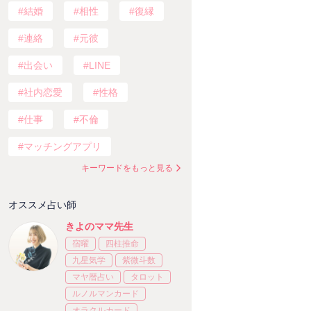
結婚
相性
復縁
連絡
元彼
出会い
LINE
社内恋愛
性格
仕事
不倫
マッチングアプリ
キーワードをもっと見る
オススメ占い師
きよのママ先生
宿曜
四柱推命
九星気学
紫微斗数
マヤ暦占い
タロット
ルノルマンカード
オラクルカード