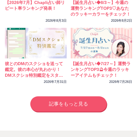
【2026年7月】Chapli占い師リ
【誕生月占い◆8/3～】今週の
ピート率ランキング発表！
運勢ランキングTOP3♡あなた
のラッキーカラーをチェック！
2026年8月3日
2026年8月2日
彼とのDMのスクショを送って
【誕生月占い◆7/27～】運勢ラ
鑑定。彼の本心が丸わかり！
ンキングTOP3🔮今週のラッキ
DMスクショ特別鑑定をスター
ーアイテムもチェック！
トしました
2026年7月31日
2026年7月26日
記事をもっと見る