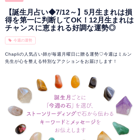
相性
復縁
連絡
【誕生月占い◆7/12～】5月生まれは損
得を第一に判断してOK！12月生まれは
チャンスに恵まれる好調な運勢◎
今週の運勢
Chapliの人気占い師が毎週月曜日に贈る運勢♡今週はミルン
先生が心を整える特別なアクションをお届けします！