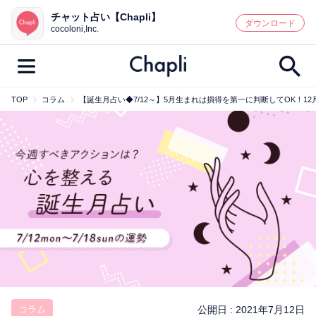
チャット占い【Chapli】
鑑定記事・占い師検索
ダウンロード
cocoloni,Inc.
TOP
コラム
【誕生月占い◆7/12～】5月生まれは損得を第一に判断してOK！
最新記事一覧
人気記事一覧
カテゴリー別
鑑定
占い師
キャンペーン
キーワード別
彼の気持ち
恋の行方
時期
今週の運勢
彼氏
片思い
結婚
コラム
公開日 :
2021年7月12日