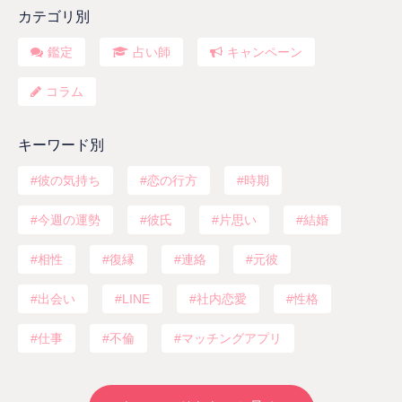
カテゴリ別
鑑定
占い師
キャンペーン
コラム
キーワード別
彼の気持ち
恋の行方
時期
今週の運勢
彼氏
片思い
結婚
相性
復縁
連絡
元彼
出会い
LINE
社内恋愛
性格
仕事
不倫
マッチングアプリ