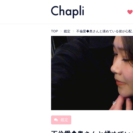
TOP
鑑定
不倫愛◆奥さんと揉めている彼が心配
鑑定