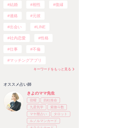
結婚
相性
復縁
連絡
元彼
出会い
LINE
社内恋愛
性格
仕事
不倫
マッチングアプリ
キーワードをもっと見る
オススメ占い師
きよのママ先生
宿曜
四柱推命
九星気学
紫微斗数
マヤ暦占い
タロット
ルノルマンカード
オラクルカード