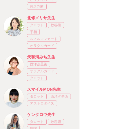
姓名判断
北條メリサ先生
タロット
数秘術
手相
ルノルマンカード
オラクルカード
天和河みち先生
西洋占星術
オラクルカード
タロット
スマイルMON先生
タロット
西洋占星術
アストロダイス
ケンタロウ先生
タロット
数秘術
宿曜