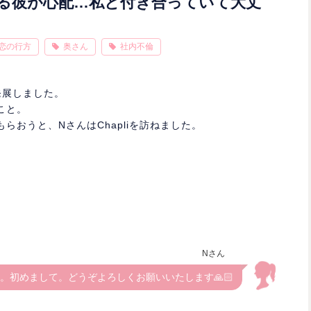
る彼が心配…私と付き合っていて大丈
恋の行方
奥さん
社内不倫
発展しました。
こと。
らおうと、NさんはChapliを訪ねました。
Nさん
。初めまして。どうぞよろしくお願いいたします🙏🏻