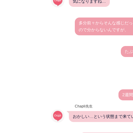
気になりますね…
多分前々からそんな感じだっ
ので分からないんですが、
たぶ
2週
Chapli先生
おかしい…という状態まで来てい