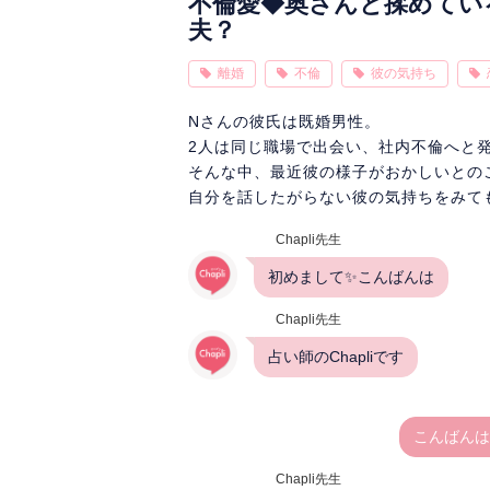
不倫愛◆奥さんと揉めてい
夫？
離婚
不倫
彼の気持ち
Nさんの彼氏は既婚男性。
2人は同じ職場で出会い、社内不倫へと
そんな中、最近彼の様子がおかしいとの
自分を話したがらない彼の気持ちをみても
Chapli先生
初めまして✨こんばんは
Chapli先生
占い師のChapliです
こんばんは
Chapli先生