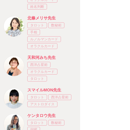
姓名判断
北條メリサ先生
タロット
数秘術
手相
ルノルマンカード
オラクルカード
天和河みち先生
西洋占星術
オラクルカード
タロット
スマイルMON先生
タロット
西洋占星術
アストロダイス
ケンタロウ先生
タロット
数秘術
宿曜