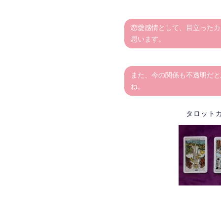
恋愛感情として、目立ったカ
思います。
また、今の関係も不透明だと
ね。
タロット