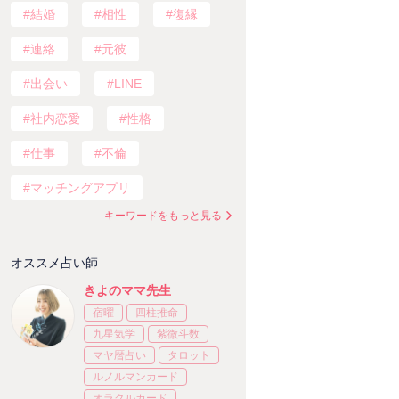
結婚
相性
復縁
連絡
元彼
出会い
LINE
社内恋愛
性格
仕事
不倫
マッチングアプリ
キーワードをもっと見る
オススメ占い師
きよのママ先生
宿曜
四柱推命
九星気学
紫微斗数
マヤ暦占い
タロット
ルノルマンカード
オラクルカード