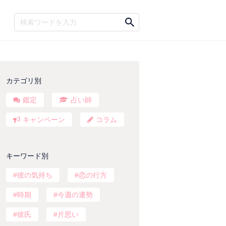
カテゴリ別
鑑定
占い師
キャンペーン
コラム
キーワード別
彼の気持ち
恋の行方
時期
今週の運勢
彼氏
片思い