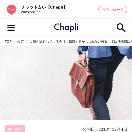
チャット占い【Chapli】
鑑定記事・占い師検索
ダウンロード
cocoloni,Inc.
TOP
鑑定
父親が経営している会社に転職するかもしれない彼氏…ずばり転職は
最新記事一覧
人気記事一覧
カテゴリー別
鑑定
占い師
キャンペーン
キーワード別
彼の気持ち
恋の行方
時期
今週の運勢
彼氏
片思い
結婚
鑑定
公開日 :
2018年12月4日