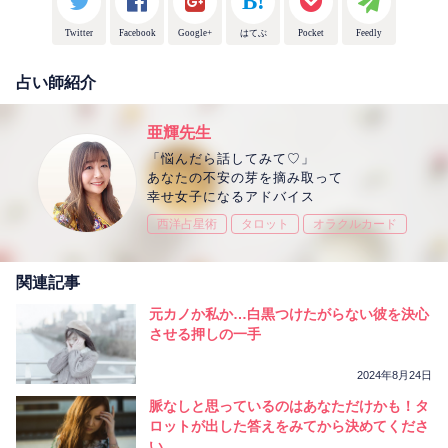
Twitter
Facebook
Google+
はてぶ
Pocket
Feedly
占い師紹介
亜輝先生
「悩んだら話してみて♡」
あなたの不安の芽を摘み取って
幸せ女子になるアドバイス
西洋占星術
タロット
オラクルカード
関連記事
元カノか私か…白黒つけたがらない彼を決心
させる押しの一手
2024年8月24日
脈なしと思っているのはあなただけかも！タ
ロットが出した答えをみてから決めてくださ
い