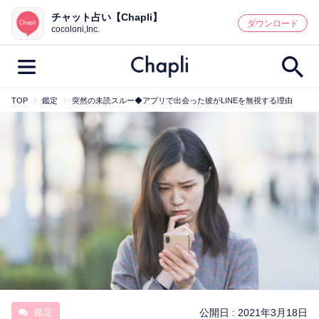
チャット占い【Chapli】
鑑定記事・占い師検索
ダウンロード
cocoloni,Inc.
TOP
鑑定
突然の未読スルー◆アプリで出会った彼がLINEを無視する理由
最新記事一覧
人気記事一覧
カテゴリー別
鑑定
占い師
キャンペーン
キーワード別
彼の気持ち
恋の行方
時期
今週の運勢
彼氏
片思い
結婚
鑑定
公開日 :
2021年3月18日