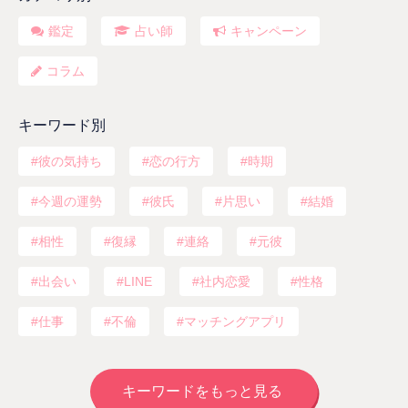
鑑定
占い師
キャンペーン
コラム
キーワード別
彼の気持ち
恋の行方
時期
今週の運勢
彼氏
片思い
結婚
相性
復縁
連絡
元彼
出会い
LINE
社内恋愛
性格
仕事
不倫
マッチングアプリ
キーワードをもっと見る