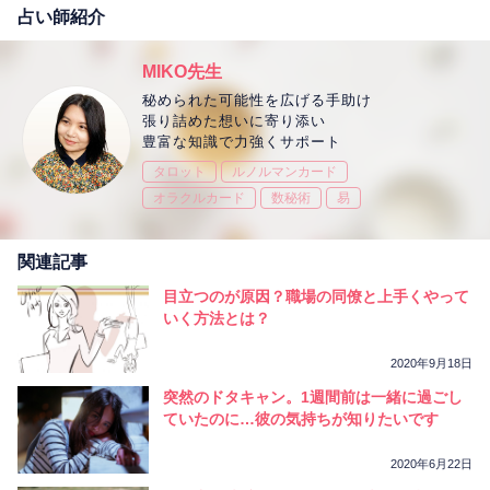
占い師紹介
MIKO先生
秘められた可能性を広げる手助け
張り詰めた想いに寄り添い
豊富な知識で力強くサポート
タロット
ルノルマンカード
オラクルカード
数秘術
易
関連記事
目立つのが原因？職場の同僚と上手くやって
いく方法とは？
2020年9月18日
突然のドタキャン。1週間前は一緒に過ごし
ていたのに…彼の気持ちが知りたいです
2020年6月22日