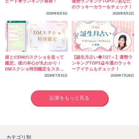
ピート率ランキング発表！
運勢ランキングTOP3♡あなた
のラッキーカラーをチェック！
2026年8月3日
2026年8月2日
彼とのDMのスクショを送って
【誕生月占い◆7/27～】運勢ラ
鑑定。彼の本心が丸わかり！
ンキングTOP3🔮今週のラッキ
DMスクショ特別鑑定をスター
ーアイテムもチェック！
トしました
2026年7月31日
2026年7月26日
記事をもっと見る
カテゴリ別