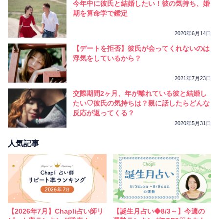
今年中に彼氏と結婚したい！彼の気持ち、婚
期を算命学で鑑定
2020年6月14日
【デートを拒否】彼氏が会ってくれないのは
浮気をしているから？
2021年7月23日
交際期間2ヶ月、年が離れている彼と結婚し
たい♡彼氏の気持ちは？親に話したらどんな
反応が返ってくる？
2020年5月31日
人気記事
【2026年7月】Chapli占い師リ
【誕生月占い◆8/3～】今週の