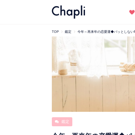
TOP
鑑定
今年～再来年の恋愛運◆パッとしない
鑑定