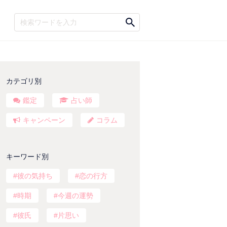
カテゴリ別
鑑定
占い師
キャンペーン
コラム
キーワード別
彼の気持ち
恋の行方
時期
今週の運勢
彼氏
片思い