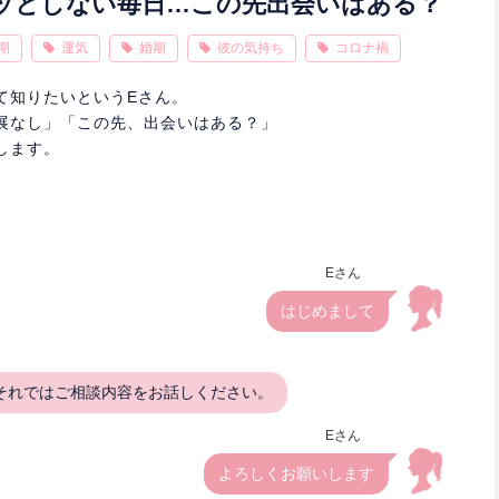
ッとしない毎日…この先出会いはある？
期
運気
婚期
彼の気持ち
コロナ禍
て知りたいというEさん。
展なし」「この先、出会いはある？」
します。
Eさん
はじめまして
それではご相談内容をお話しください。
Eさん
よろしくお願いします