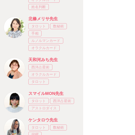
姓名判断
北條メリサ先生
タロット
数秘術
手相
ルノルマンカード
オラクルカード
天和河みち先生
西洋占星術
オラクルカード
タロット
スマイルMON先生
タロット
西洋占星術
アストロダイス
ケンタロウ先生
タロット
数秘術
宿曜