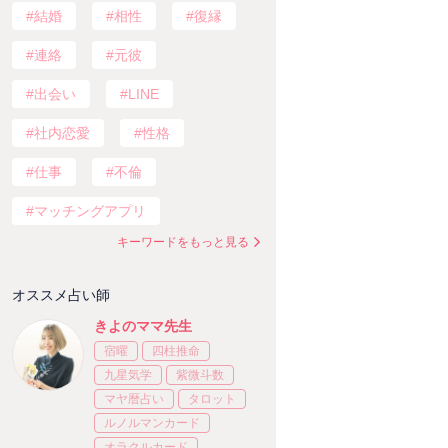
結婚
相性
復縁
連絡
元彼
出会い
LINE
社内恋愛
性格
仕事
不倫
マッチングアプリ
キーワードをもっと見る
オススメ占い師
きよのママ先生
宿曜
四柱推命
九星気学
紫微斗数
マヤ暦占い
タロット
ルノルマンカード
オラクルカード