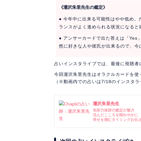
《瀧沢朱里先生の鑑定》
● 今年中に出来る可能性はやや低め
ランスがよく進められる状況になると
● アンサーカードで出た答えは「Ye
然に好きな人や彼氏が出来るので、今
占いインスタライブでは、最後に視聴者
今回瀧沢朱里先生はオラクルカードを使
（※動画内での占いは7/18のインスタ
瀧沢朱里先生
包容力抜群の鑑定が魅力
沈んだこころを晴れやかに
幸せを掴むタイミングお伝