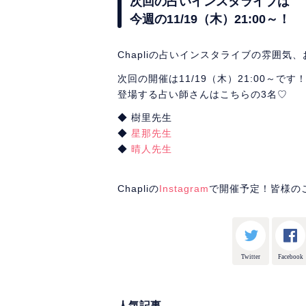
次回の占いインスタライブは
今週の11/19（木）21:00～！
Chapliの占いインスタライブの雰囲気
次回の開催は11/19（木）21:00～です
登場する占い師さんはこちらの3名♡
◆ 樹里先生
◆
星那先生
◆
晴人先生
Chapliの
Instagram
で開催予定！皆様の
Twitter
Facebook
人気記事