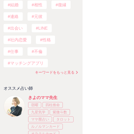
結婚
相性
復縁
連絡
元彼
出会い
LINE
社内恋愛
性格
仕事
不倫
マッチングアプリ
キーワードをもっと見る
オススメ占い師
きよのママ先生
宿曜
四柱推命
九星気学
紫微斗数
マヤ暦占い
タロット
ルノルマンカード
オラクルカード