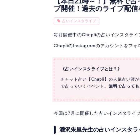
【本日21時～！】無料で占
ブ開催！過去のライブ配信
占いインスタライブ
毎月開催中のChapliの占いインスタラ
ChapliのInstagramのアカウント
《占いインスタライブとは？》
チャット占い【Chapli】の人気占い
で占っていくイベント。
無料で占っても
今回は7月に開催した占いインスタライ
瀧沢朱里先生の占いインスタラ