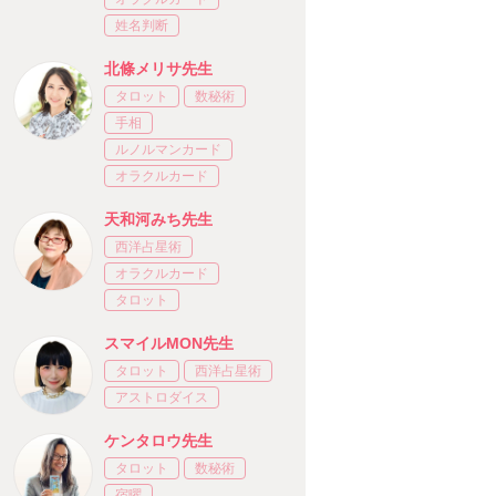
姓名判断
北條メリサ先生
タロット
数秘術
手相
ルノルマンカード
オラクルカード
天和河みち先生
西洋占星術
オラクルカード
タロット
スマイルMON先生
タロット
西洋占星術
アストロダイス
ケンタロウ先生
タロット
数秘術
宿曜