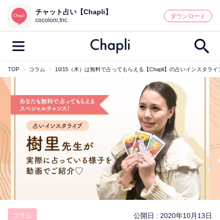
チャット占い【Chapli】
鑑定記事・占い師検索
ダウンロード
cocoloni,Inc.
TOP
コラム
10/15（木）は無料で占ってもらえる【Chapli】の占いインス
最新記事一覧
人気記事一覧
カテゴリー別
鑑定
占い師
キャンペーン
キーワード別
彼の気持ち
恋の行方
時期
今週の運勢
彼氏
片思い
結婚
コラム
公開日 :
2020年10月13日