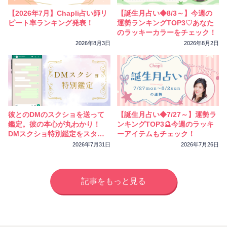
【2026年7月】Chapli占い師リ
【誕生月占い◆8/3～】今週の
ピート率ランキング発表！
運勢ランキングTOP3♡あなた
のラッキーカラーをチェック！
2026年8月3日
2026年8月2日
彼とのDMのスクショを送って
【誕生月占い◆7/27～】運勢ラ
鑑定。彼の本心が丸わかり！
ンキングTOP3🔮今週のラッキ
DMスクショ特別鑑定をスター
ーアイテムもチェック！
トしました
2026年7月31日
2026年7月26日
記事をもっと見る