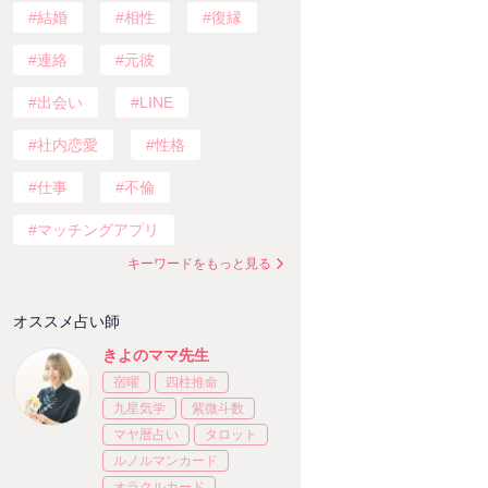
結婚
相性
復縁
連絡
元彼
出会い
LINE
社内恋愛
性格
仕事
不倫
マッチングアプリ
キーワードをもっと見る
オススメ占い師
きよのママ先生
宿曜
四柱推命
九星気学
紫微斗数
マヤ暦占い
タロット
ルノルマンカード
オラクルカード