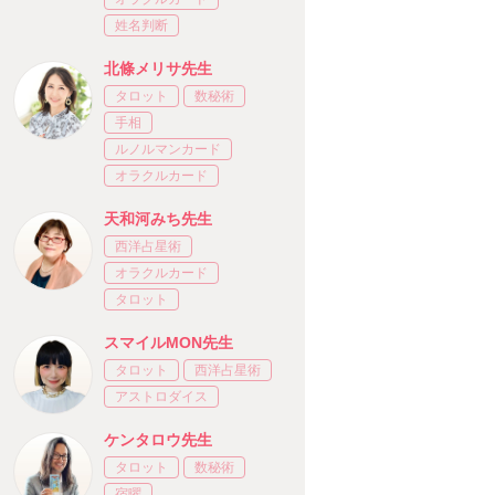
姓名判断
北條メリサ先生
タロット
数秘術
手相
ルノルマンカード
オラクルカード
天和河みち先生
西洋占星術
オラクルカード
タロット
スマイルMON先生
タロット
西洋占星術
アストロダイス
ケンタロウ先生
タロット
数秘術
宿曜