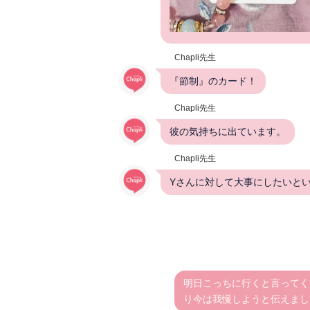
Chapli先生
『節制』のカード！
Chapli先生
彼の気持ちに出ています。
Chapli先生
Yさんに対して大事にしたいと
明日こっちに行くと言ってく
り今は我慢しようと伝えまし