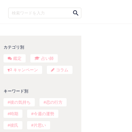
カテゴリ別
鑑定
占い師
キャンペーン
コラム
キーワード別
彼の気持ち
恋の行方
時期
今週の運勢
彼氏
片思い