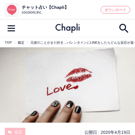
チャット占い【Chapli】
鑑定記事・占い師検索
ダウンロード
cocoloni,Inc.
TOP
鑑定
元彼のことがまだ好き…バレンタインにLINEをしたらどんな反応が返
最新記事一覧
人気記事一覧
カテゴリー別
鑑定
占い師
キャンペーン
キーワード別
彼の気持ち
恋の行方
時期
今週の運勢
彼氏
片思い
結婚
鑑定
公開日 :
2020年4月19日