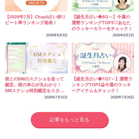
【2026年7月】Chapli占い師リ
【誕生月占い◆8/3～】今週の
ピート率ランキング発表！
運勢ランキングTOP3♡あなた
のラッキーカラーをチェック！
2026年8月3日
2026年8月2日
彼とのDMのスクショを送って
【誕生月占い◆7/27～】運勢ラ
鑑定。彼の本心が丸わかり！
ンキングTOP3🔮今週のラッキ
DMスクショ特別鑑定をスター
ーアイテムもチェック！
トしました
2026年7月31日
2026年7月26日
記事をもっと見る