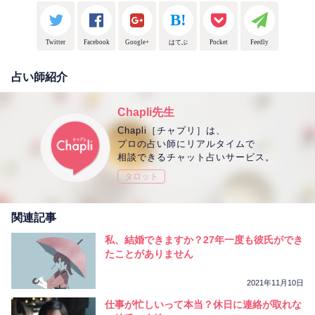
Twitter
Facebook
Google+
はてぶ
Pocket
Feedly
占い師紹介
Chapli先生
Chapli［チャプリ］は、
プロの占い師にリアルタイムで
相談できるチャット占いサービス。
タロット
関連記事
私、結婚できますか？27年一度も彼氏ができ
たことがありません
2021年11月10日
仕事が忙しいって本当？休日に連絡が取れな