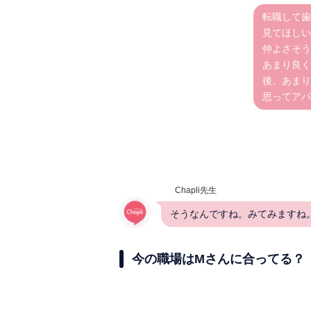
転職して歯
見てほしい
仲よさそう
あまり良く
後、あまり
思ってアパ
Chapli先生
そうなんですね。みてみますね
今の職場はMさんに合ってる？