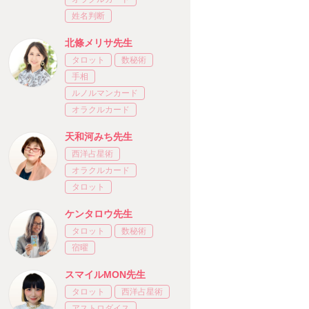
姓名判断
北條メリサ先生
タロット
数秘術
手相
ルノルマンカード
オラクルカード
天和河みち先生
西洋占星術
オラクルカード
タロット
ケンタロウ先生
タロット
数秘術
宿曜
スマイルMON先生
タロット
西洋占星術
アストロダイス