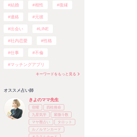
結婚
相性
復縁
連絡
元彼
出会い
LINE
社内恋愛
性格
仕事
不倫
マッチングアプリ
キーワードをもっと見る
オススメ占い師
きよのママ先生
宿曜
四柱推命
九星気学
紫微斗数
マヤ暦占い
タロット
ルノルマンカード
オラクルカード