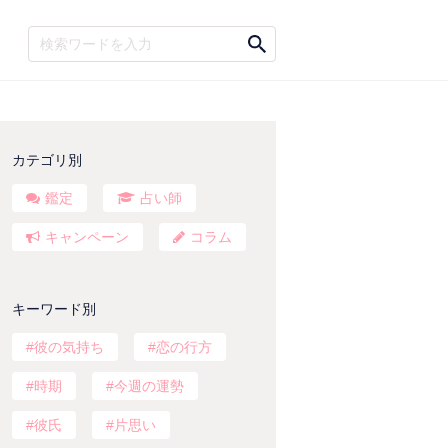
カテゴリ別
鑑定
占い師
キャンペーン
コラム
キーワード別
彼の気持ち
恋の行方
時期
今週の運勢
彼氏
片思い