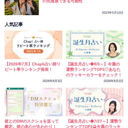
の先進展できる可能性
2023年5月10日
人気記事
【2026年7月】Chapli占い師リ
【誕生月占い◆8/3～】今週の
ピート率ランキング発表！
運勢ランキングTOP3♡あなた
のラッキーカラーをチェック！
2026年8月3日
2026年8月2日
彼とのDMのスクショを送って
【誕生月占い◆7/27～】運勢ラ
鑑定。彼の本心が丸わかり！
ンキングTOP3🔮今週のラッキ