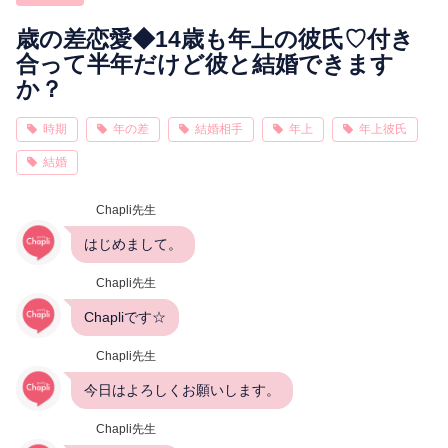
相性
復縁
連絡
歳の差恋愛◆14歳も年上の彼氏♡付き
合って半年だけど彼と結婚できます
か？
時期
年の差
結婚相手
年上
年上彼氏
結婚
Chapli先生
はじめまして。
Chapli先生
Chapliです☆
Chapli先生
今日はよろしくお願いします。
Chapli先生