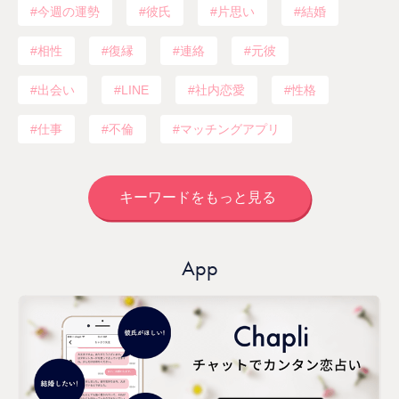
今週の運勢
彼氏
片思い
結婚
相性
復縁
連絡
元彼
出会い
LINE
社内恋愛
性格
仕事
不倫
マッチングアプリ
キーワードをもっと見る
App