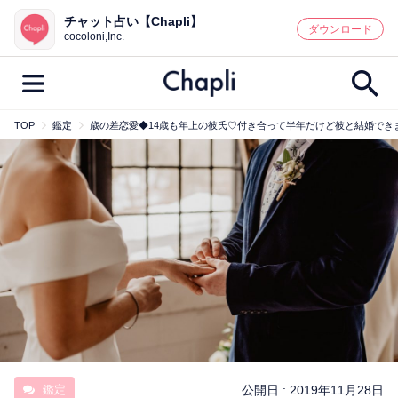
チャット占い【Chapli】
鑑定記事・占い師検索
ダウンロード
cocoloni,Inc.
TOP
鑑定
歳の差恋愛◆14歳も年上の彼氏♡付き合って半年だけど彼と結婚でき
最新記事一覧
人気記事一覧
カテゴリー別
鑑定
占い師
キャンペーン
キーワード別
彼の気持ち
恋の行方
時期
今週の運勢
彼氏
片思い
結婚
鑑定
公開日 :
2019年11月28日