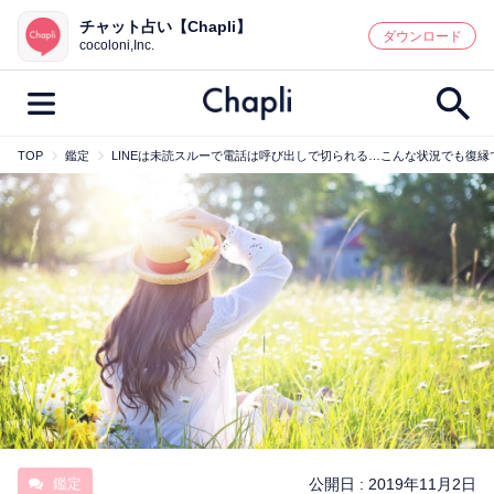
チャット占い【Chapli】
鑑定記事・占い師検索
ダウンロード
cocoloni,Inc.
TOP
鑑定
LINEは未読スルーで電話は呼び出しで切られる…こんな状況でも復
最新記事一覧
人気記事一覧
カテゴリー別
鑑定
占い師
キャンペーン
キーワード別
彼の気持ち
恋の行方
時期
今週の運勢
彼氏
片思い
結婚
鑑定
公開日 :
2019年11月2日