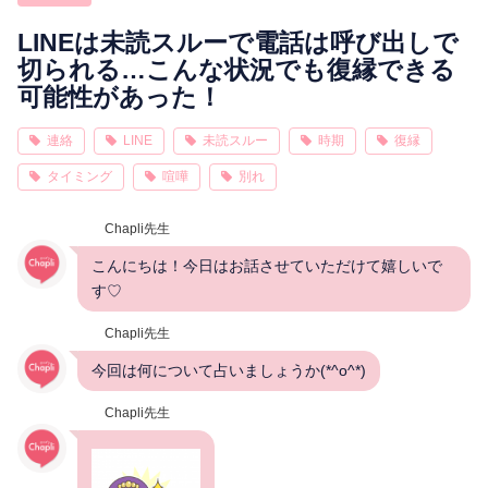
相性
復縁
連絡
LINEは未読スルーで電話は呼び出しで
切られる…こんな状況でも復縁できる
可能性があった！
連絡
LINE
未読スルー
時期
復縁
タイミング
喧嘩
別れ
Chapli先生
こんにちは！今日はお話させていただけて嬉しいで
す♡
Chapli先生
今回は何について占いましょうか(*^o^*)
Chapli先生