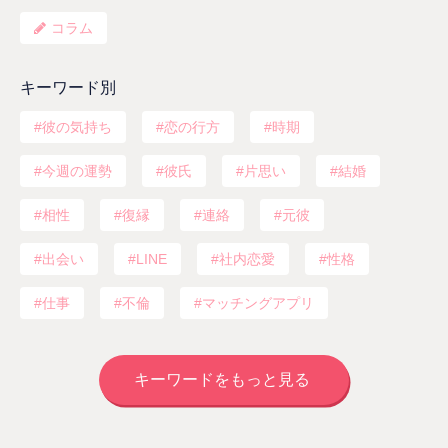
コラム
キーワード別
彼の気持ち
恋の行方
時期
今週の運勢
彼氏
片思い
結婚
相性
復縁
連絡
元彼
出会い
LINE
社内恋愛
性格
仕事
不倫
マッチングアプリ
キーワードをもっと見る