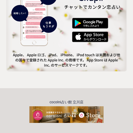
cocolni占い館 立川店