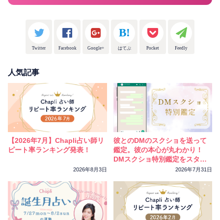
Twitter
Facebook
Google+
はてぶ
Pocket
Feedly
人気記事
【2026年7月】Chapli占い師リ
彼とのDMのスクショを送って
ピート率ランキング発表！
鑑定。彼の本心が丸わかり！
DMスクショ特別鑑定をスター
トしました
2026年8月3日
2026年7月31日