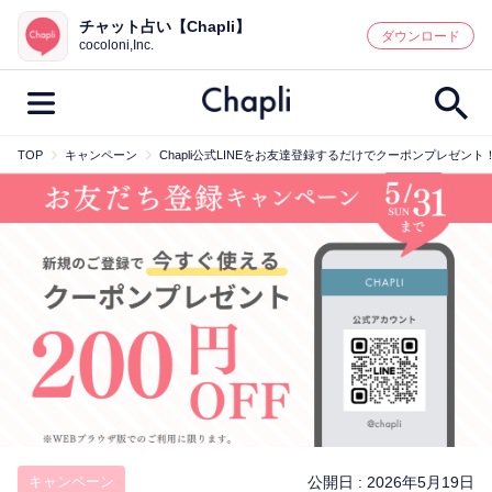
チャット占い【Chapli】
鑑定記事・占い師検索
ダウンロード
cocoloni,Inc.
TOP
キャンペーン
Chapli公式LINEをお友達登録するだけでクーポンプレゼント
最新記事一覧
人気記事一覧
カテゴリー別
鑑定
占い師
キャンペーン
キーワード別
彼の気持ち
恋の行方
時期
今週の運勢
彼氏
片思い
結婚
キャンペーン
公開日 :
2026年5月19日