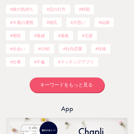
彼の気持ち
恋の行方
時期
今週の運勢
彼氏
片思い
結婚
相性
復縁
連絡
元彼
出会い
LINE
社内恋愛
性格
仕事
不倫
マッチングアプリ
キーワードをもっと見る
App