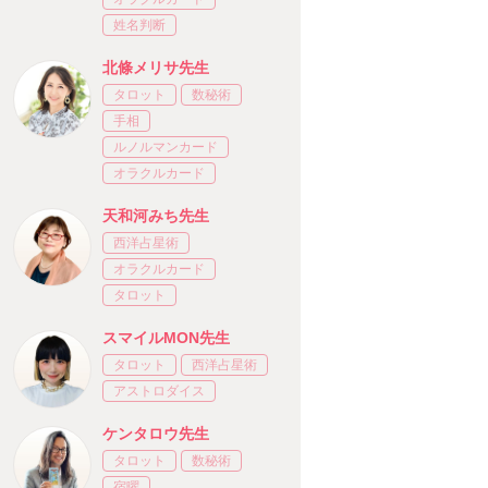
姓名判断
北條メリサ先生
タロット
数秘術
手相
ルノルマンカード
オラクルカード
天和河みち先生
西洋占星術
オラクルカード
タロット
スマイルMON先生
タロット
西洋占星術
アストロダイス
ケンタロウ先生
タロット
数秘術
宿曜