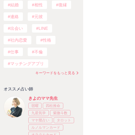
結婚
相性
復縁
連絡
元彼
出会い
LINE
社内恋愛
性格
仕事
不倫
マッチングアプリ
キーワードをもっと見る
オススメ占い師
きよのママ先生
宿曜
四柱推命
九星気学
紫微斗数
マヤ暦占い
タロット
ルノルマンカード
オラクルカード