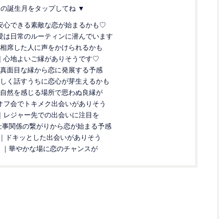
分の誕生月をタップしてね ▼
安心できる素敵な恋が始まるかも♡
愛は日常のルーティンに潜んでいます
相席した人に声をかけられるかも
｜心地よいご縁がありそうです♡
真面目な縁から恋に発展する予感
しく話すうちに恋心が芽生えるかも
自然を感じる場所で思わぬ良縁が
オフ会でトキメク出会いがありそう
｜レジャー先での出会いに注目を
仕事関係の繋がりから恋が始まる予感
｜ドキッとした出会いがありそう
れ
｜華やかな場に恋のチャンスが