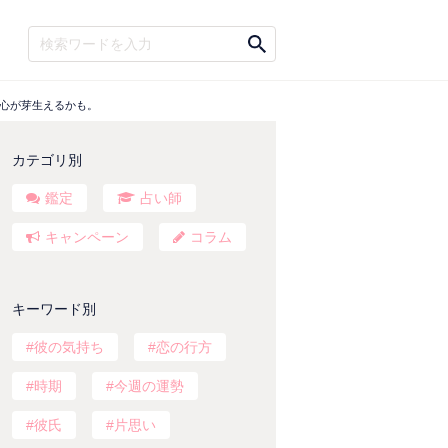
恋心が芽生えるかも。
カテゴリ別
鑑定
占い師
キャンペーン
コラム
キーワード別
彼の気持ち
恋の行方
時期
今週の運勢
彼氏
片思い