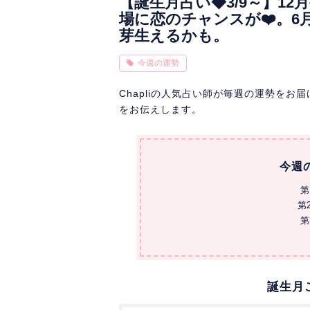
【誕生月占い◆3/9～】1
場に恋のチャンスが❤️。
芽生えるかも。
今週の運勢
Chapliの人気占い師が毎週の運勢を
をお伝えします。
今週
第
第
第
誕生月