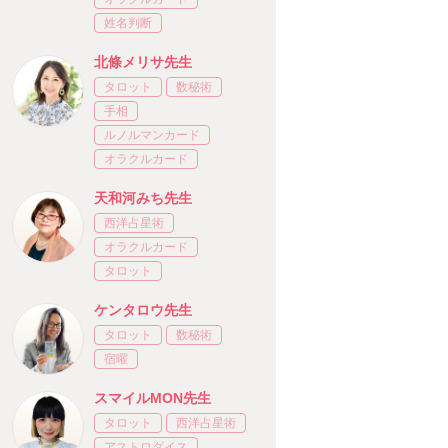
姓名判断
北條メリサ先生
タロット
数秘術
手相
ルノルマンカード
オラクルカード
天和河みち先生
西洋占星術
オラクルカード
タロット
ケンタロウ先生
タロット
数秘術
宿曜
スマイルMON先生
タロット
西洋占星術
アストロダイス