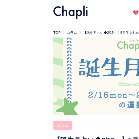
TOP
コラム
【誕生月占い◆2/16～】5月生ま
コラム