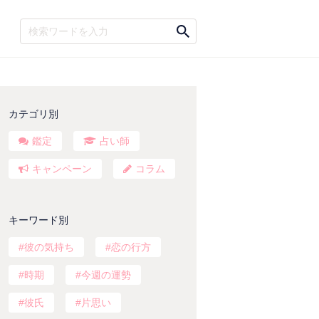
カテゴリ別
鑑定
占い師
キャンペーン
コラム
キーワード別
彼の気持ち
恋の行方
時期
今週の運勢
彼氏
片思い