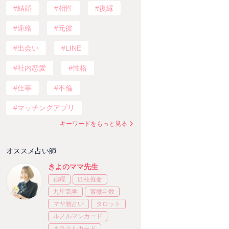
結婚
相性
復縁
連絡
元彼
出会い
LINE
社内恋愛
性格
仕事
不倫
マッチングアプリ
キーワードをもっと見る
オススメ占い師
きよのママ先生
宿曜
四柱推命
九星気学
紫微斗数
マヤ暦占い
タロット
ルノルマンカード
オラクルカード