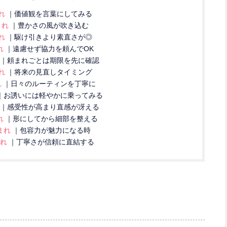
まれ
｜価値観を言葉にしてみる
まれ
｜豊かさの風が吹き込む
まれ
｜駆け引きより素直さが◎
れ
｜遠慮せず協力を頼んでOK
｜頼まれごとは期限を先に確認
まれ
｜将来の見直しタイミング
れ
｜日々のルーティンを丁寧に
｜お誘いには軽やかに乗ってみる
｜感受性が高まり直感が冴える
れ
｜形にしてから細部を整える
まれ
｜包容力が魅力になる時
まれ
｜丁寧さが信頼に直結する