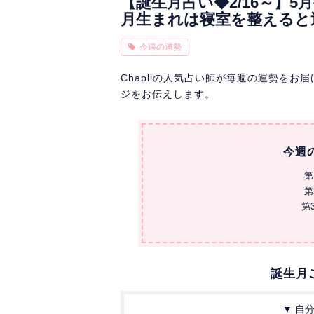
【誕生月占い◆2/16～】
月生まれは寝室を整えると
今週の運勢
Chapliの人気占い師が毎週の運勢を
ジをお伝えします。
今週
第
第
第
誕生月
▼ 自