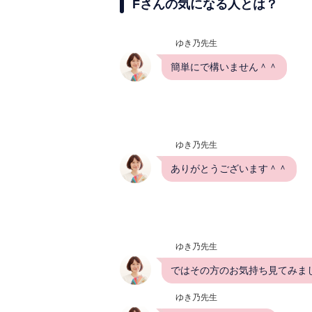
Fさんの気になる人とは？
ゆき乃先生
簡単にで構いません＾＾
ゆき乃先生
ありがとうございます＾＾
ゆき乃先生
ではその方のお気持ち見てみま
ゆき乃先生