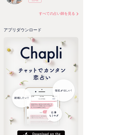
すべての占い師を見る
アプリダウンロード