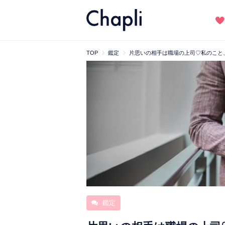
TOP
鑑定
片思いの相手は職場の上司♡私のこと
鑑定