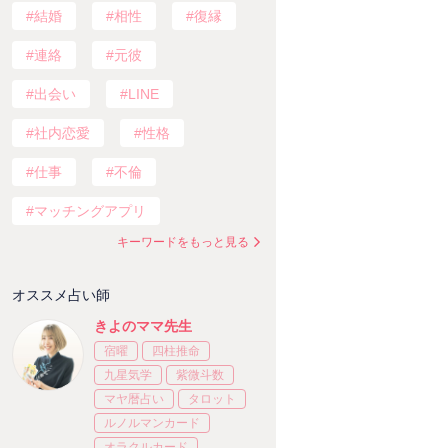
結婚
相性
復縁
連絡
元彼
出会い
LINE
社内恋愛
性格
仕事
不倫
マッチングアプリ
キーワードをもっと見る
オススメ占い師
きよのママ先生
宿曜
四柱推命
九星気学
紫微斗数
マヤ暦占い
タロット
ルノルマンカード
オラクルカード