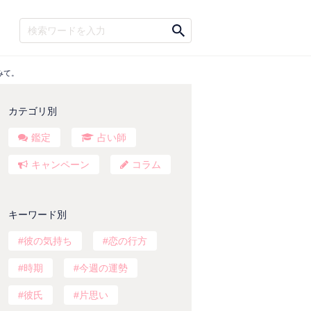
みて。
カテゴリ別
鑑定
占い師
キャンペーン
コラム
キーワード別
彼の気持ち
恋の行方
時期
今週の運勢
彼氏
片思い