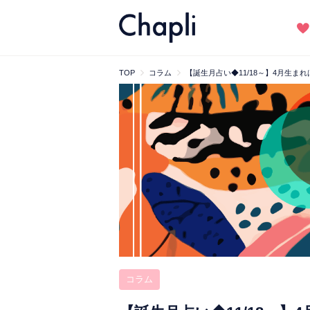
TOP
コラム
【誕生月占い◆11/18～】4月生
コラム