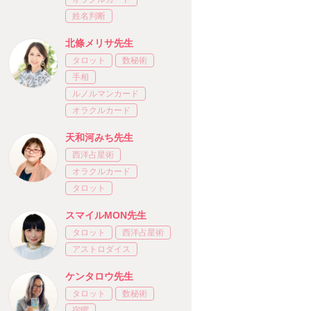
姓名判断
北條メリサ先生
タロット
数秘術
手相
ルノルマンカード
オラクルカード
天和河みち先生
西洋占星術
オラクルカード
タロット
スマイルMON先生
タロット
西洋占星術
アストロダイス
ケンタロウ先生
タロット
数秘術
宿曜