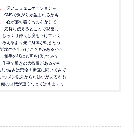
れ
｜深いコミュニケーションを
｜SNSで繋がりが生まれるかも
れ
｜心が落ち着くものを探して
｜気持ち伝えるとことで親密に
｜じっくり仲良し度を上げていく
｜考えるより先に身体が動きそう
近場のお出かけにツキがあるかも
｜相手の話にも耳を傾けてみて
｜仕事で驚きの大抜擢があるかも
思い込みは禁物！素直に聞いてみて
いつメン以外からお誘いがあるかも
｜頭の回転が速くなって冴えまくり