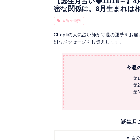
【誕生月占い◆11/18～
密な関係に。8月生まれは
今週の運勢
Chapliの人気占い師が毎週の運勢を
別なメッセージをお伝えします。
今週
第
第
第
誕生月
▼ 自