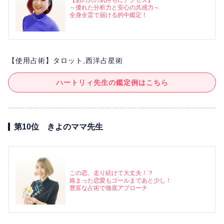
【あの人の気持ちにアクセス】
～優れた分析力と安心の共感力～
全身全霊で届ける的中鑑定！
【使用占術】タロット,西洋占星術
ハートリィ先生の鑑定例はこちら
第10位 きよのママ先生
この恋、走り続けて大丈夫！？
絡まった恋愛もゴールまであと少し！
豊富な占術で徹底アプローチ