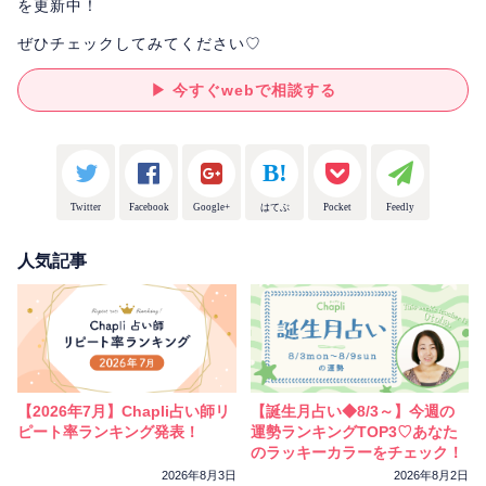
を更新中！
ぜひチェックしてみてください♡
▶ 今すぐwebで相談する
Twitter
Facebook
Google+
はてぶ
Pocket
Feedly
人気記事
【2026年7月】Chapli占い師リ
【誕生月占い◆8/3～】今週の
ピート率ランキング発表！
運勢ランキングTOP3♡あなた
のラッキーカラーをチェック！
2026年8月3日
2026年8月2日