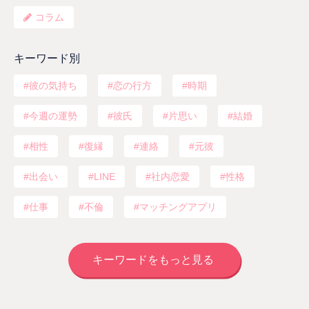
コラム
キーワード別
彼の気持ち
恋の行方
時期
今週の運勢
彼氏
片思い
結婚
相性
復縁
連絡
元彼
出会い
LINE
社内恋愛
性格
仕事
不倫
マッチングアプリ
キーワードをもっと見る