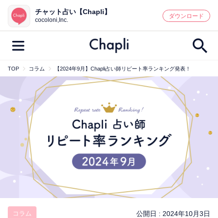
チャット占い【Chapli】
鑑定記事・占い師検索
ダウンロード
cocoloni,Inc.
TOP
コラム
【2024年9月】Chapli占い師リピート率ランキング発表！
最新記事一覧
人気記事一覧
カテゴリー別
鑑定
占い師
キャンペーン
キーワード別
彼の気持ち
恋の行方
時期
今週の運勢
彼氏
片思い
結婚
コラム
公開日 :
2024年10月3日