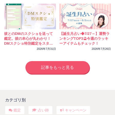
彼とのDMのスクショを送って
【誕生月占い◆7/27～】運勢ラ
鑑定。彼の本心が丸わかり！
ンキングTOP3🔮今週のラッキ
DMスクショ特別鑑定をスター
ーアイテムもチェック！
トしました
2026年7月31日
2026年7月26日
記事をもっと見る
カテゴリ別
鑑定
占い師
キャンペーン