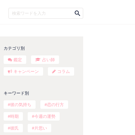
カテゴリ別
鑑定
占い師
キャンペーン
コラム
キーワード別
彼の気持ち
恋の行方
時期
今週の運勢
彼氏
片思い