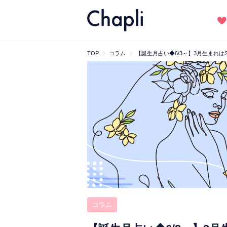
TOP
コラム
【誕生月占い◆6/3～】3月生まれ
コラム