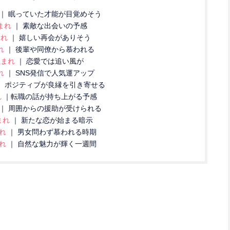
｜ 眠っていた才能が目覚めそう
まれ
｜ 素敵な出会いの予感
まれ
｜ 嬉しい再会がありそう
れ
｜ 後輩や同僚から慕われる
生まれ
｜ 恋愛では追い風が
れ
｜ SNS発信で人気運アップ
｜ ポジティブが良縁を引き寄せる
れ
｜転職の話が持ち上がる予感
｜ 周囲からの援助が受けられる
まれ
｜ 新たな恋が始まる暗示
まれ
｜ 男女問わず慕われる時期
まれ
｜ 自然な魅力が輝く一週間