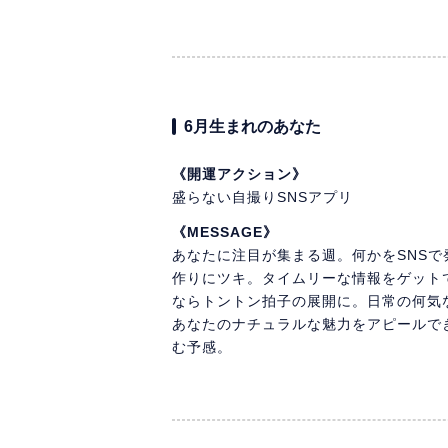
6月生まれのあなた
《開運アクション》
盛らない自撮りSNSアプリ
《MESSAGE》
あなたに注目が集まる週。何かをSNS
作りにツキ。タイムリーな情報をゲット
ならトントン拍子の展開に。日常の何気
あなたのナチュラルな魅力をアピールで
む予感。