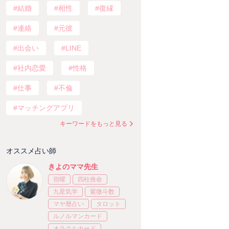
結婚
相性
復縁
連絡
元彼
出会い
LINE
社内恋愛
性格
仕事
不倫
マッチングアプリ
キーワードをもっと見る
オススメ占い師
きよのママ先生
宿曜
四柱推命
九星気学
紫微斗数
マヤ暦占い
タロット
ルノルマンカード
オラクルカード