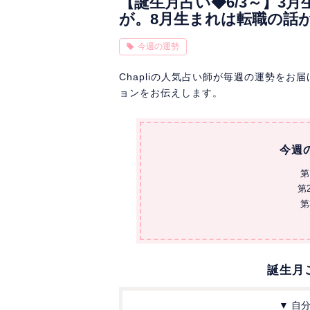
【誕生月占い◆6/3～】3
が。8月生まれは転職の話
今週の運勢
Chapliの人気占い師が毎週の運勢を
ョンをお伝えします。
今週
第
第
第
誕生月
▼ 自