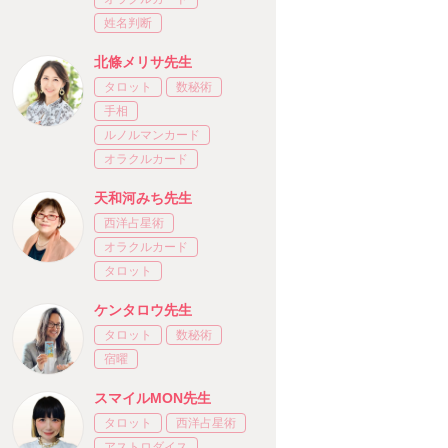
姓名判断
北條メリサ先生
タロット
数秘術
手相
ルノルマンカード
オラクルカード
天和河みち先生
西洋占星術
オラクルカード
タロット
ケンタロウ先生
タロット
数秘術
宿曜
スマイルMON先生
タロット
西洋占星術
アストロダイス