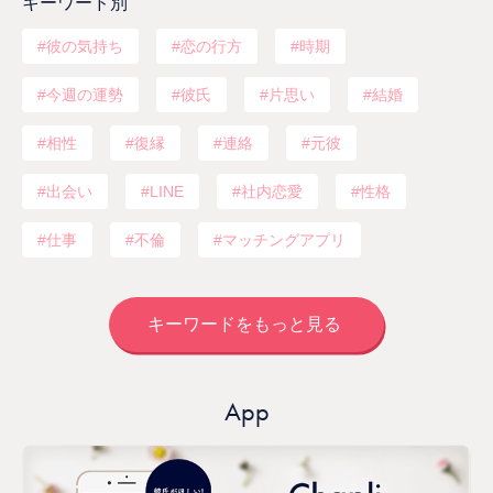
キーワード別
彼の気持ち
恋の行方
時期
今週の運勢
彼氏
片思い
結婚
相性
復縁
連絡
元彼
出会い
LINE
社内恋愛
性格
仕事
不倫
マッチングアプリ
キーワードをもっと見る
App