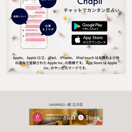
cocolni占い館 立川店