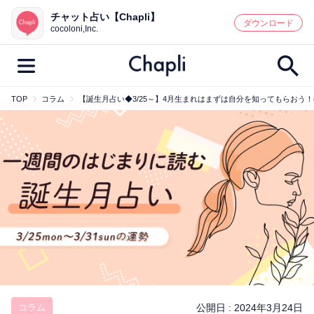
チャット占い【Chapli】
鑑定記事・占い師検索
ダウンロード
cocoloni,Inc.
TOP
コラム
【誕生月占い◆3/25～】4月生まれはまずは自分を知ってもらおう
最新記事一覧
人気記事一覧
カテゴリー別
鑑定
占い師
キャンペーン
キーワード別
彼の気持ち
恋の行方
時期
今週の運勢
彼氏
片思い
結婚
コラム
公開日 :
2024年3月24日