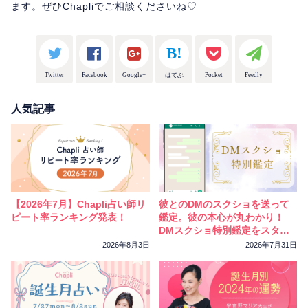
ます。ぜひChapliでご相談くださいね♡
Twitter
Facebook
Google+
はてぶ
Pocket
Feedly
人気記事
【2026年7月】Chapli占い師リ
彼とのDMのスクショを送って
ピート率ランキング発表！
鑑定。彼の本心が丸わかり！
DMスクショ特別鑑定をスター
トしました
2026年8月3日
2026年7月31日