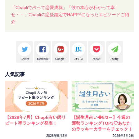
「Chapliで占って恋愛成就」「彼の本心がわかって幸
せ・・」Chapliの恋愛鑑定でHAPPYになったエピソードご紹
介
Twitter
Facebook
Google+
はてぶ
Pocket
Feedly
人気記事
【2026年7月】Chapli占い師リ
【誕生月占い◆8/3～】今週の
ピート率ランキング発表！
運勢ランキングTOP3♡あなた
のラッキーカラーをチェック！
2026年8月3日
2026年8月2日