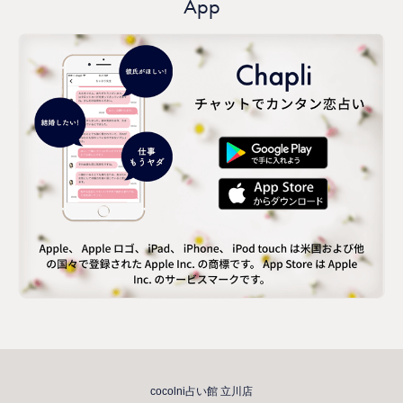
App
cocolni占い館 立川店