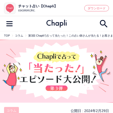
チャット占い【Chapli】
鑑定記事・占い師検索
ダウンロード
cocoloni,Inc.
TOP
コラム
第3回 Chapliで占って当たった！この占い師さんが当たる！お客さ
最新記事一覧
人気記事一覧
カテゴリー別
鑑定
占い師
キャンペーン
キーワード別
彼の気持ち
恋の行方
時期
今週の運勢
彼氏
片思い
結婚
コラム
公開日 :
2024年2月29日