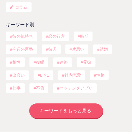
コラム
キーワード別
彼の気持ち
恋の行方
時期
今週の運勢
彼氏
片思い
結婚
相性
復縁
連絡
元彼
出会い
LINE
社内恋愛
性格
仕事
不倫
マッチングアプリ
キーワードをもっと見る