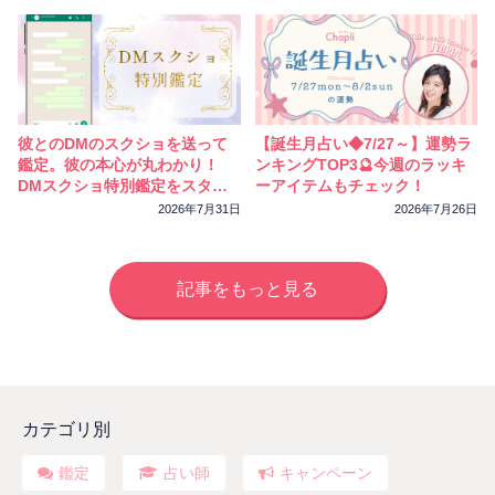
彼とのDMのスクショを送って
【誕生月占い◆7/27～】運勢ラ
鑑定。彼の本心が丸わかり！
ンキングTOP3🔮今週のラッキ
DMスクショ特別鑑定をスター
ーアイテムもチェック！
トしました
2026年7月31日
2026年7月26日
記事をもっと見る
カテゴリ別
鑑定
占い師
キャンペーン