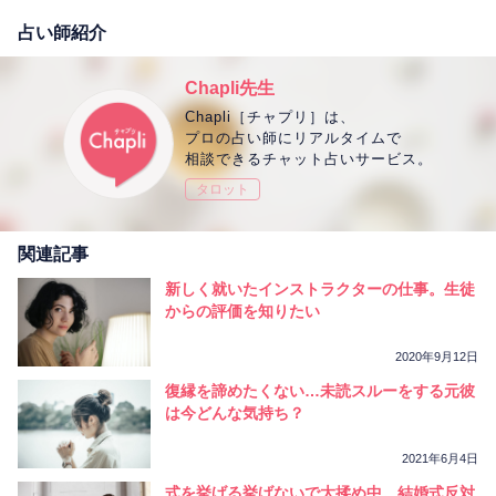
占い師紹介
Chapli先生
Chapli［チャプリ］は、
プロの占い師にリアルタイムで
相談できるチャット占いサービス。
タロット
関連記事
新しく就いたインストラクターの仕事。生徒
からの評価を知りたい
2020年9月12日
復縁を諦めたくない…未読スルーをする元彼
は今どんな気持ち？
2021年6月4日
式を挙げる挙げないで大揉め中。結婚式反対