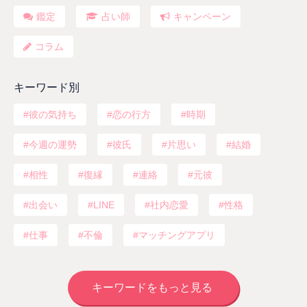
鑑定
占い師
キャンペーン
コラム
キーワード別
彼の気持ち
恋の行方
時期
今週の運勢
彼氏
片思い
結婚
相性
復縁
連絡
元彼
出会い
LINE
社内恋愛
性格
仕事
不倫
マッチングアプリ
キーワードをもっと見る