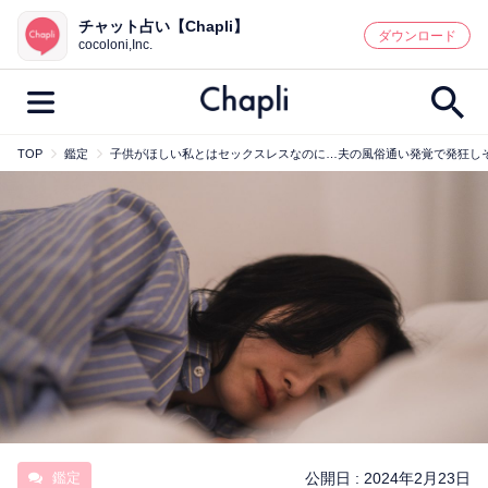
チャット占い【Chapli】
鑑定記事・占い師検索
ダウンロード
cocoloni,Inc.
TOP
鑑定
子供がほしい私とはセックスレスなのに…夫の風俗通い発覚で発狂し
最新記事一覧
人気記事一覧
カテゴリー別
鑑定
占い師
キャンペーン
キーワード別
彼の気持ち
恋の行方
時期
今週の運勢
彼氏
片思い
結婚
鑑定
公開日 :
2024年2月23日