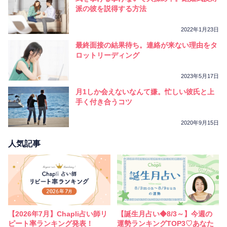
派の彼を説得する方法
2022年1月23日
最終面接の結果待ち。連絡が来ない理由をタ
ロットリーディング
2023年5月17日
月1しか会えないなんて嫌。忙しい彼氏と上
手く付き合うコツ
2020年9月15日
人気記事
【2026年7月】Chapli占い師リ
【誕生月占い◆8/3～】今週の
ピート率ランキング発表！
運勢ランキングTOP3♡あなた